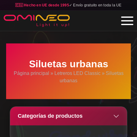
🇪🇺 Hecho en UE desde 1995
✓ Envío gratuito en toda la UE
Skip to main content
Siluetas urbanas
Página principal
»
Letreros LED Classic
»
Siluetas
urbanas
Categorías de productos