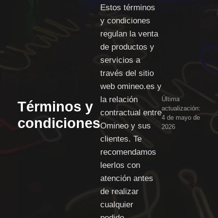
Estos términos
y condiciones
regulan la venta
de productos y
servicios a
través del sitio
web omineo.es y
la relación
Última
Términos y
actualización:
contractual entre
4 de mayo de
condiciones
Omineo y sus
2026
clientes. Te
recomendamos
leerlos con
atención antes
de realizar
cualquier
pedido.