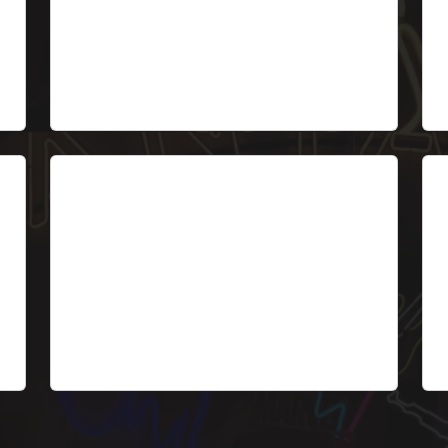
diente icónico. La opción más demandada
D
por clínicas pequeñas y medianas.
Desde 399 €
5. Horarios LED
Placa retroiluminada con horarios de la
clínica + servicio de urgencias. Gráficas
B
e
intercambiables.
L
Desde 159 €
D