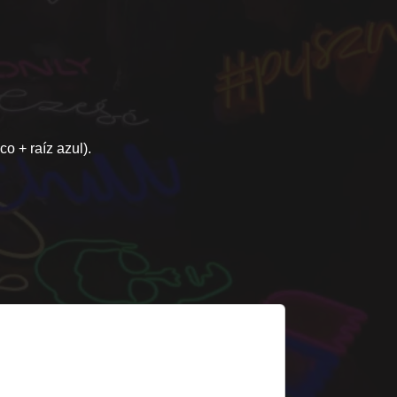
o + raíz azul).
3. Diente LED individual
cono de diente independiente para colocar
unto al nombre. Versión IP65 exterior.