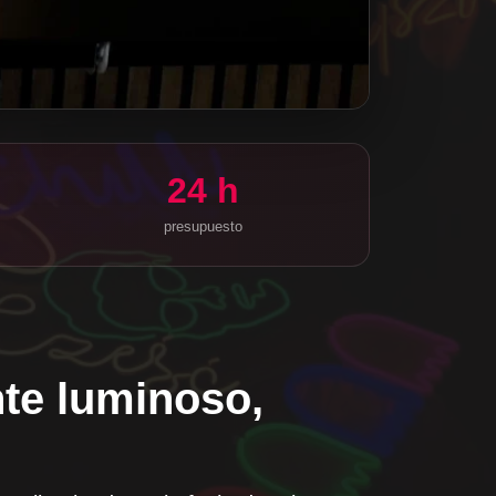
24 h
presupuesto
nte luminoso,