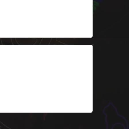
esde 199 €
6. Señalética interior
RECEPCIÓN, SALA DE ESPERA, BOX 1,
OX 2, RAYOS X, ASEOS – señalética
ED uniforme para toda la clínica.
esde 79 €/ud