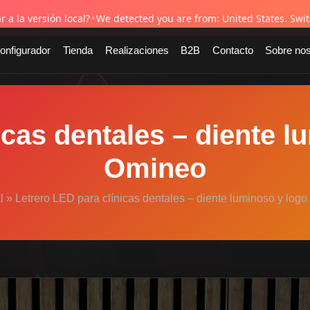
desde 1995
✓ Envío gratuito en toda la UE
✓ Presupuesto gratuito en 24h
 a la versión local?
•
We detected you are from: United States. Switc
onfigurador
Tienda
Realizaciones
B2B
Contacto
Sobre nos
cas dentales – diente l
Omineo
l
»
Letrero LED para clínicas dentales – diente luminoso y logo