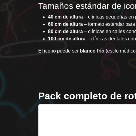
Tamaños estándar de ico
40 cm de altura
– clínicas pequeñas en 
60 cm de altura
– formato estándar para 
80 cm de altura
– clínicas en calles co
100 cm de altura
– clínicas dentales co
El icono puede ser
blanco frío
(estilo médico
Pack completo de rot
1. Logo clínica 3D
Frontlit
Letras corpóreas iluminadas con el nombr