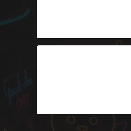
de la clínica + logotipo. Acabado premium
para clínicas modernas.
Desde 577 €
4. Neón «SONRÍE» en
recepción
Neón decorativo motivacional en la sala d
espera. Frases tipo «SONRÍE», «DENTAL
CARE», o nombre de la clínica.
Desde 199 €