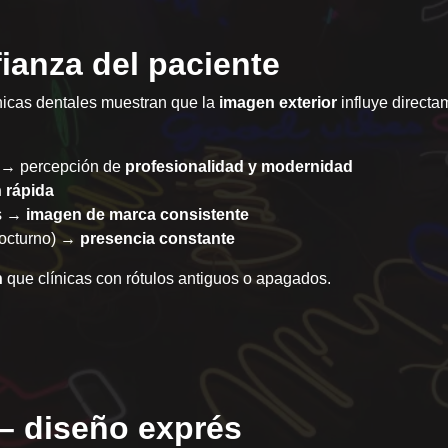
fianza del paciente
nicas dentales muestran que la
imagen exterior
influye directa
o → percepción de
profesionalidad y modernidad
n rápida
as →
imagen de marca consistente
 nocturno) →
presencia constante
n
que clínicas con rótulos antiguos o apagados.
 – diseño exprés