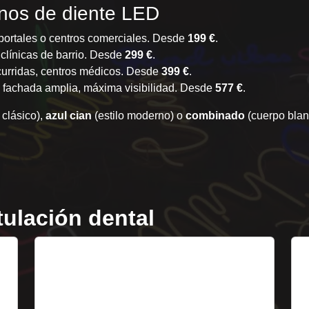
nos de diente LED
portales o centros comerciales. Desde
199 €
.
clínicas de barrio. Desde
299 €
.
ncurridas, centros médicos. Desde
399 €
.
n fachada amplia, máxima visibilidad. Desde
577 €
.
 clásico),
azul cian
(estilo moderno) o
combinado
(cuerpo blanc
ulación dental
2. Caja de luz CLÍNICA
DENTAL
I
j
e
Caja retroiluminada clásica con nombre +