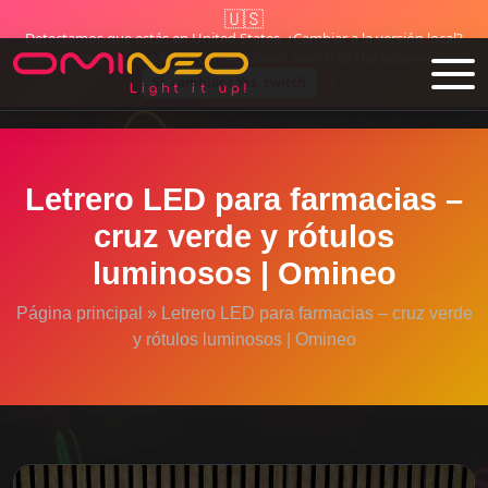
🇺🇸
🇪🇺 Hecho en UE desde 1995
✓ Envío gratuito en toda la UE
Detectamos que estás en United States. ¿Cambiar a la versión local?
Skip to main content
We detected you are from: United States. Switch to the local version?
Sí, cambiar / Yes, switch
×
Letrero LED para farmacias –
cruz verde y rótulos
luminosos | Omineo
Página principal
»
Letrero LED para farmacias – cruz verde
y rótulos luminosos | Omineo