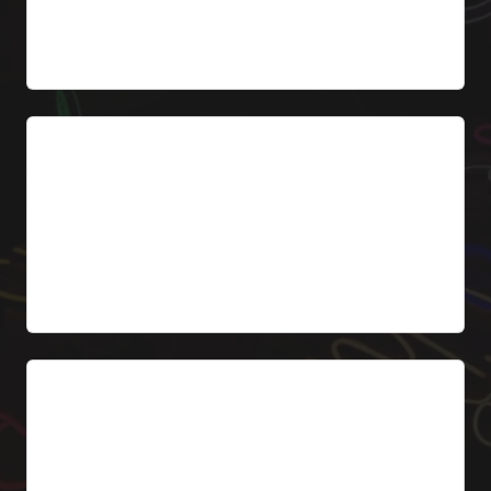
Desde 799 €
2. Caja de luz retroiluminada
Caja de luz clásica con el nombre de la farmacia y
logo. Iluminación LED Backlit uniforme. Estructura
de aluminio + metacrilato impreso.
Desde 449 €
3. Letras corpóreas Frontlit
Letras 3D iluminadas frontalmente con LEDs.
Acabado premium para farmacias modernas y de
alto nivel.