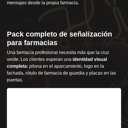
mensajes desde la propia farmacia.
Pack completo de señalización
para farmacias
Una farmacia profesional necesita más que la cruz
verde. Los clientes esperan una
identidad visual
completa
: pilona en el aparcamiento, logo en la
fachada, rótulo de farmacia de guardia y placas en las
puertas.
1. Pilona FARMACIA
Estructura vertical autoportante con la palabra
FARMACIA y cruz verde. Altura 2-4 m. Ideal para
farmacias con aparcamiento propio o ubicaciones
retiradas de la calle.