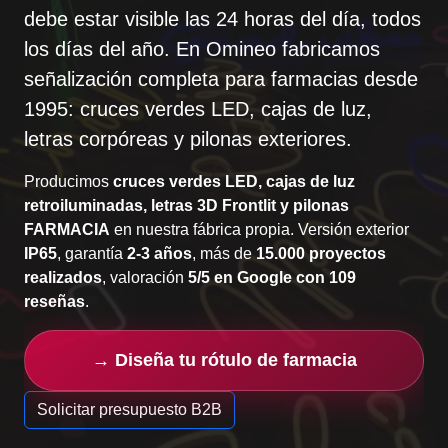
debe estar visible
las 24 horas del día
, todos
los días del año. En Omineo fabricamos
señalización completa para farmacias desde
1995: cruces verdes LED, cajas de luz,
letras corpóreas y pilonas exteriores.
Producimos
cruces verdes LED, cajas de luz
retroiluminadas, letras 3D Frontlit y pilonas
FARMACIA
en nuestra fábrica propia. Versión exterior
IP65
, garantía
2-3 años
, más de
15.000 proyectos
realizados
, valoración
5/5 en Google con 109
reseñas
.
→ Diseña tu rótulo de farmacia
Solicitar presupuesto B2B