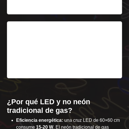
Desde 159 €
6. Cruz de guardia LED
Pequeño rótulo iluminado con la palabra GUARDIA
NOCTURNA – obligatorio para farmacias en turno
de guardia 24h.
Desde 139 €
¿Por qué LED y no neón
tradicional de gas?
Eficiencia energética:
una cruz LED de 60×60 cm
consume
15-20 W
. El neón tradicional de gas