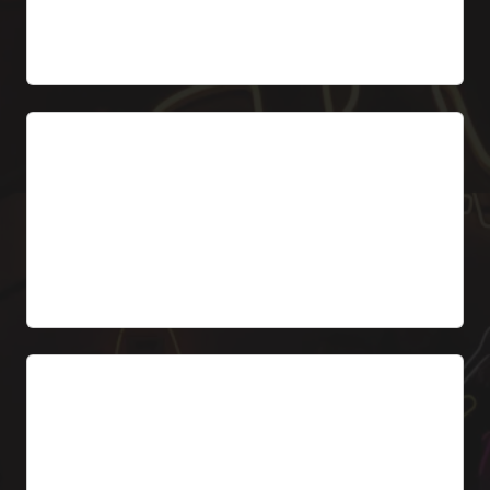
Desde 577 €
4. Letrero LED de neón
Rótulo personalizado con palabras como
FARMACIA, ABIERTO, GUARDIA – en color
blanco, verde o rojo.
Desde 199 €
5. Placa de horario LED
Placa retroiluminada con el horario de apertura de
la farmacia. Gráficas intercambiables.