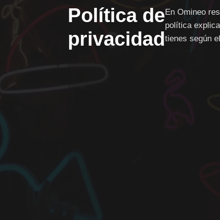
Política de
En Omineo res
política expli
privacidad
tienes según e