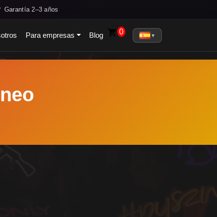
✓ Garantía 2–3 años
0
otros
Para empresas
Blog
▼
ineo