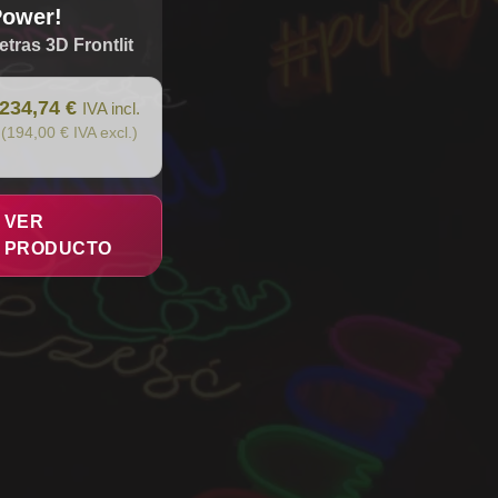
Power!
etras 3D Frontlit
234,74 €
IVA incl.
(194,00 € IVA excl.)
VER
PRODUCTO