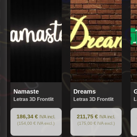
Namaste
Dreams
Letras 3D Frontlit
Letras 3D Frontlit
L
186,34 €
211,75 €
IVA incl.
IVA incl.
(154,00 € IVA excl.)
(175,00 € IVA excl.)