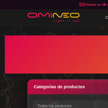
🇪🇺 Hecho en UE 
Skip to main content
C
Categorías de productos
Todos los productos