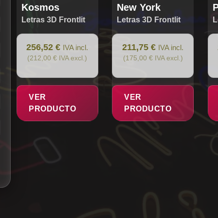
Kosmos
New York
Letras 3D Frontlit
Letras 3D Frontlit
L
256,52 €
211,75 €
IVA incl.
IVA incl.
(212,00 € IVA excl.)
(175,00 € IVA excl.)
VER
VER
PRODUCTO
PRODUCTO