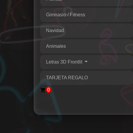
Gimnasio / Fitness
Navidad
Animales
Letras 3D Frontlit
TARJETA REGALO
0