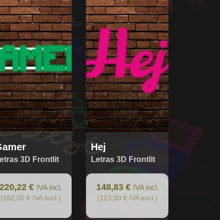
Gamer
Hej
etras 3D Frontlit
Letras 3D Frontlit
220,22 €
148,83 €
IVA incl.
IVA incl.
(182,00 € IVA excl.)
(123,00 € IVA excl.)