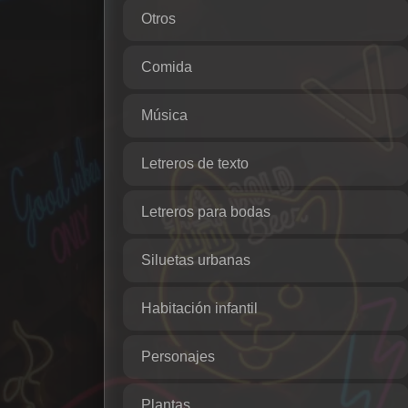
Otros
Comida
Música
Letreros de texto
Letreros para bodas
Siluetas urbanas
Habitación infantil
Personajes
Plantas