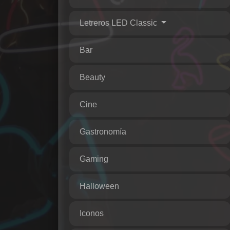
Letreros LED Classic
Bar
Beauty
Cine
Gastronomía
Gaming
Halloween
Iconos