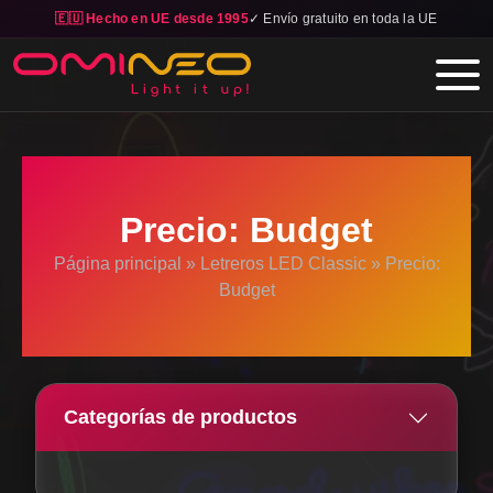
🇪🇺 Hecho en UE desde 1995
✓ Envío gratuito en toda la UE
Skip to main content
Precio: Budget
Página principal
»
Letreros LED Classic
»
Precio:
Budget
Categorías de productos