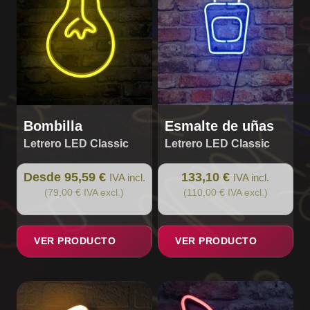
opciones
se
pueden
elegir
en
la
página
de
Bombilla
Esmalte de uñas
producto
Letrero LED Classic
Letrero LED Classic
Desde 95,59 €
133,10 €
IVA incl.
IVA incl.
(79,00 € IVA excl.)
(110,00 € IVA excl.)
VER PRODUCTO
VER PRODUCTO