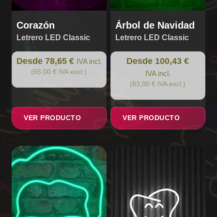
página
página
de
de
Corazón
Árbol de Navidad
producto
producto
Letrero LED Classic
Letrero LED Classic
Desde 78,65 €
Desde 100,43 €
IVA incl.
(65,00 € IVA excl.)
IVA incl.
(83,00 € IVA excl.)
VER PRODUCTO
VER PRODUCTO