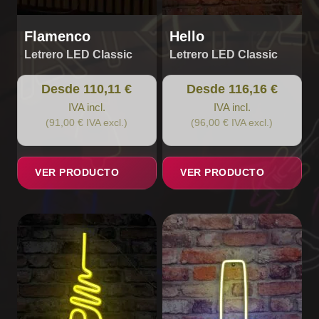
página
página
de
de
Flamenco
Hello
producto
producto
Letrero LED Classic
Letrero LED Classic
Desde 110,11 €
Desde 116,16 €
IVA incl.
IVA incl.
(91,00 € IVA excl.)
(96,00 € IVA excl.)
VER PRODUCTO
VER PRODUCTO
Este
producto
tiene
múltiples
variantes.
Las