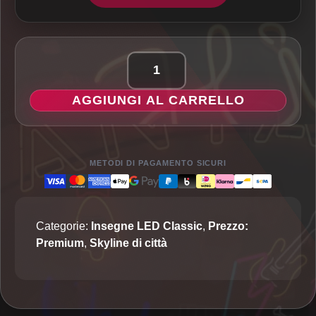
Skyline
di
AGGIUNGI AL CARRELLO
Varsavia
-
Insegna
LED
METODI DI PAGAMENTO SICURI
Classic
quantità
Categorie:
Insegne LED Classic
,
Prezzo:
Premium
,
Skyline di città