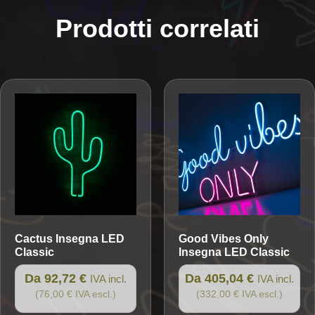
Prodotti correlati
Cactus
Insegna LED
Good Vibes Only
Classic
Insegna LED Classic
Da 92,72 €
Da 405,04 €
IVA incl.
IVA incl.
(76,00 € IVA escl.)
(332,00 € IVA escl.)