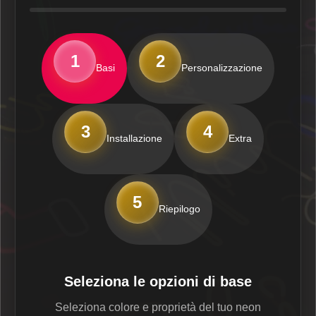
1
2
Basi
Personalizzazione
3
4
Installazione
Extra
5
Riepilogo
Seleziona le opzioni di base
Seleziona colore e proprietà del tuo neon