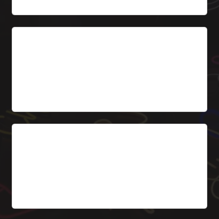
Tazza di caffè LED
Iconica tazza di caffè stilizzata in neon LED –
decorazione perfetta per la facciata.
Da 299 € (IVA esclusa)
Menu retroilluminato
Pannello menu LED con le opzioni della caffetteria
– espresso, cappuccino, latte, dolci.
Da 399 € (IVA esclusa)