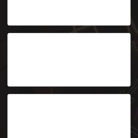
Da 577 € (IVA esclusa)
Scritta OPEN/APERTO
Insegna OPEN o APERTO LED per la finestra.
Dimensioni 30-60 cm.
Da 139 € (IVA esclusa)
Cassonetto a bandiera
Insegna laterale CAFFE retroilluminata. Visibile
dalla strada.
Da 399 € (IVA esclusa)