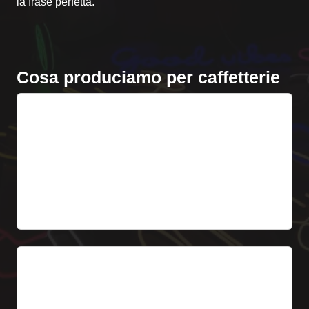
la frase perfetta.
Cosa produciamo per caffetterie
Neon LED frase
Frase personalizzata sulla parete – “But First,
Coffee”, “Espresso Yourself” ecc. Lunghezza 60-
200 cm.
Da 199 € (IVA esclusa)
Logo 3D facciata
Lettere 3D Frontlit con il nome della caffetteria.
Premium effetto sulla facciata.