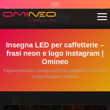
🇺🇸
🇪🇺 Made in UE dal 1995
✓ Spedizione gratuita in tutta l'UE
Abbiamo rilevato che sei in United States. Passare alla versione locale?
Skip to main content
We detected you are from: United States. Switch to the local version?
Sì, passa / Yes, switch
×
Insegna LED per caffetterie –
frasi neon e logo Instagram |
Omineo
Pagina principale
»
Insegna LED per caffetterie – frasi neon
e logo Instagram | Omineo