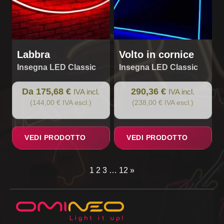
scelte
nella
pagina
del
prodotto
Labbra
Volto in cornice
Insegna LED Classic
Insegna LED Classic
Da 175,68 €
290,36 €
IVA incl.
IVA incl.
(144,00 € IVA escl.)
(238,00 € IVA escl.)
VEDI PRODOTTO
VEDI PRODOTTO
1
2
3
…
12
»