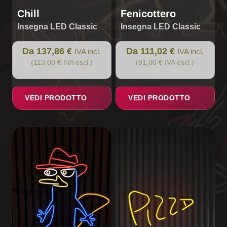
prodotto
prodotto
Chill
Fenicottero
Insegna LED Classic
Insegna LED Classic
Da 137,86 €
Da 111,02 €
IVA incl.
IVA incl.
(113,00 € IVA escl.)
(91,00 € IVA escl.)
VEDI PRODOTTO
VEDI PRODOTTO
Questo
prodotto
ha
più
varianti.
Le
opzioni
possono