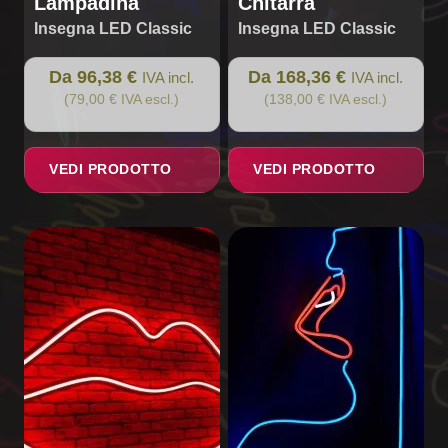
Lampadina
Chitarra
Insegna LED Classic
Insegna LED Classic
Da 96,38 €
Da 168,36 €
IVA incl.
IVA incl.
(79,00 € IVA escl.)
(138,00 € IVA escl.)
VEDI PRODOTTO
VEDI PRODOTTO
Questo
prodotto
ha
più
varianti.
Le
opzioni
possono
essere