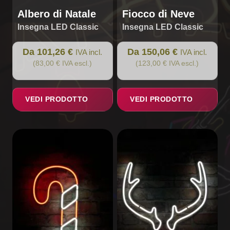
prodotto
prodotto
Albero di Natale
Fiocco di Neve
Insegna LED Classic
Insegna LED Classic
Da 101,26 €
Da 150,06 €
IVA incl.
IVA incl.
(83,00 € IVA escl.)
(123,00 € IVA escl.)
VEDI PRODOTTO
VEDI PRODOTTO
Questo
Questo
prodotto
prodotto
ha
ha
più
più
varianti.
varianti.
Le
Le
opzioni
opzioni
possono
possono