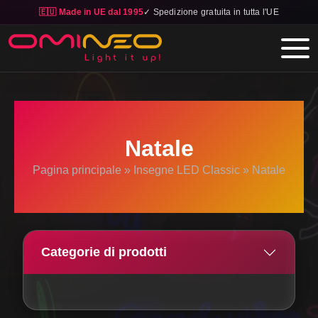
🇪🇺 Made in UE dal 1995
✓ Spedizione gratuita in tutta l'UE
Skip to main content
Natale
Pagina principale
»
Insegne LED Classic
»
Natale
Categorie di prodotti