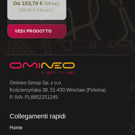
Da 103,70 €
IVA incl.
(85,00 € IVA escl.)
VEDI PRODOTTO
Omineo Group Sp. z o.o.
Kościerzyńska 38, 51-430 Wrocław (Polonia)
P. IVA: PL8952251245
Collegamenti rapidi
Home