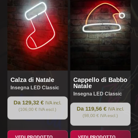
più
più
varianti.
varianti.
Le
Le
opzioni
opzioni
possono
possono
essere
essere
scelte
scelte
nella
nella
pagina
pagina
del
del
prodotto
prodotto
Calza di Natale
Cappello di Babbo
Natale
Insegna LED Classic
Insegna LED Classic
Da 129,32 €
IVA incl.
Da 119,56 €
IVA incl.
(106,00 € IVA escl.)
(98,00 € IVA escl.)
VEDI PRODOTTO
VEDI PRODOTTO