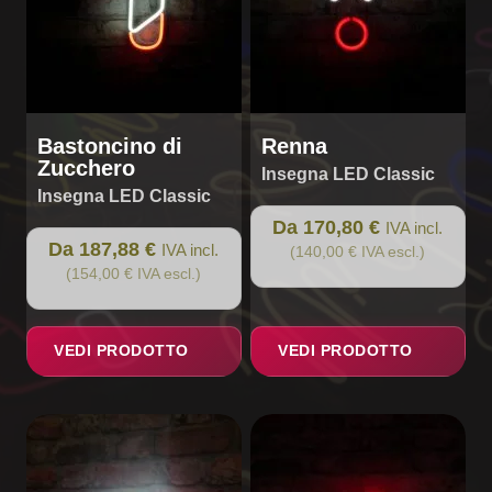
essere
essere
scelte
scelte
nella
nella
pagina
pagina
del
del
prodotto
prodotto
Bastoncino di
Renna
Zucchero
Insegna LED Classic
Insegna LED Classic
Da 170,80 €
IVA incl.
Da 187,88 €
IVA incl.
(140,00 € IVA escl.)
(154,00 € IVA escl.)
VEDI PRODOTTO
VEDI PRODOTTO
Questo
Questo
prodotto
prodotto
ha
ha