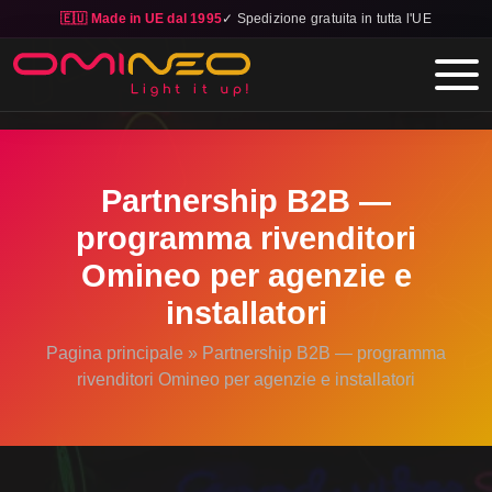
🇪🇺 Made in UE dal 1995
✓ Spedizione gratuita in tutta l'UE
Skip to main content
Partnership B2B —
programma rivenditori
Omineo per agenzie e
installatori
Pagina principale
»
Partnership B2B — programma
rivenditori Omineo per agenzie e installatori