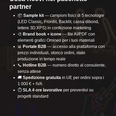
partner
📦
Sample kit
— campioni fisici di 5 tecnologie
(LED Classic, Frontlit, Backlit, cassa dibond,
lettere 3D XPS) in confezione marketing
🎨
Brand book + icone
— file AI/PDF con
elementi grafici Omineo per i tuoi materiali
📊
Portale B2B
— accesso alla piattaforma con
prezzi individuali, storico ordini, stato
produzione in tempo reale
📞
Hotline B2B
— numero diretto al consulente,
senza attese
🚚
Spedizione gratuita
in UE per ordini sopra i
1 000 € + IVA
⏱️
SLA 4 ore lavorative
per preventivi su
progetti standard