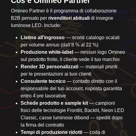
Cos’è Omineo Partner
Omineo Partner è il programma di collaborazione
B2B pensato per
rivenditori abituali
di insegne
luminose LED. Include:
Listino all’ingrosso
— sconti catalogo scalati
per volume annuo (dall’8 % al 22 %)
Produzione white-label
— nessun logo Omineo
sul prodotto finito, il cliente vede il tuo marchio
Render 3D personalizzati
— materiali pronti
per le presentazioni ai tuoi clienti
Consulente tecnico
— contatto diretto con il
responsabile del tuo account, risposta garantita
entro 4 ore lavorative
Schede prodotto e sample kit
— campioni
fisici delle tecnologie Frontlit, Backlit, Neon LED
Classic, casse luminose dibond — spediti dopo
la firma del contratto
Tempi di produzione ridotti
— coda di