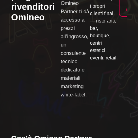
Omineo
Mag
rivenditori
i propri
infor
Partner ti dà
clienti finali
Omineo
accesso a
— ristoranti,
prezzi
bar,
boutique,
all’ingrosso
,
centri
un
estetici,
consulente
eventi, retail.
tecnico
dedicato e
materiali
marketing
white-label.