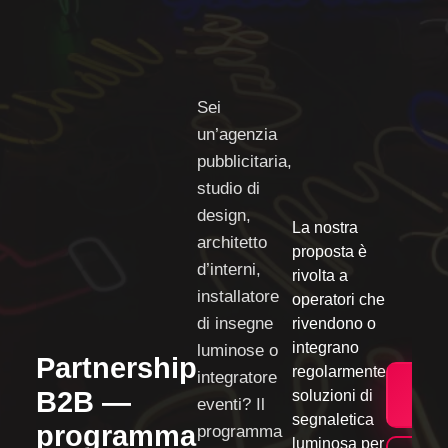
Sei
un’
agenzia
pubblicitaria,
studio di
design,
La nostra
architetto
proposta è
d’interni,
rivolta a
installatore
operatori che
di insegne
rivendono o
integrano
luminose o
Partnership
regolarmente
integratore
→ Di
B2B —
soluzioni di
eventi
? Il
par
segnaletica
programma
programma
luminosa per