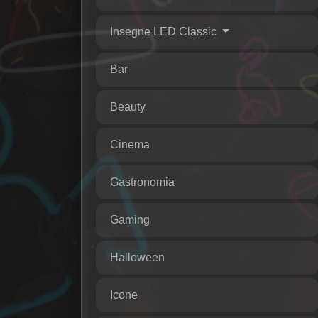
Insegne LED Classic
Bar
Beauty
Cinema
Gastronomia
Gaming
Halloween
Icone