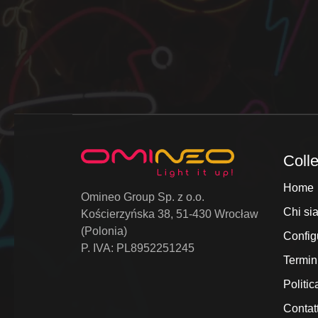
Colle
Home
Omineo Group Sp. z o.o.
Chi si
Kościerzyńska 38, 51-430 Wrocław
(Polonia)
Config
P. IVA: PL8952251245
Termin
Politic
Contatt