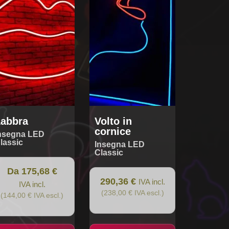
ianti.
zioni
ssono
sere
lte
la
gina
dotto
abbra
Volto in
cornice
nsegna LED
lassic
Insegna LED
Classic
Da 175,68 €
290,36 €
IVA incl.
IVA incl.
(238,00 € IVA escl.)
(144,00 € IVA escl.)