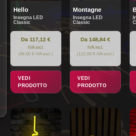
del
del
del
prodotto
prodotto
pro
Hello
Montagne
Insegna LED
Insegna LED
I
Classic
Classic
C
Da 117,12 €
Da 148,84 €
IVA incl.
IVA incl.
(96,00 € IVA escl.)
(122,00 € IVA escl.)
VEDI
VEDI
PRODOTTO
PRODOTTO
Questo
Questo
Qu
prodotto
prodotto
pro
ha
ha
ha
più
più
più