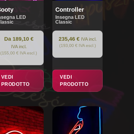
dotto
Booty
Controller
nsegna LED
Insegna LED
lassic
Classic
Da 189,10 €
235,46 €
IVA incl.
(193,00 € IVA escl.)
IVA incl.
(155,00 € IVA escl.)
VEDI
VEDI
PRODOTTO
PRODOTTO
esto
dotto