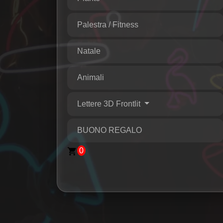
Palestra / Fitness
Natale
Animali
Lettere 3D Frontlit
BUONO REGALO
0