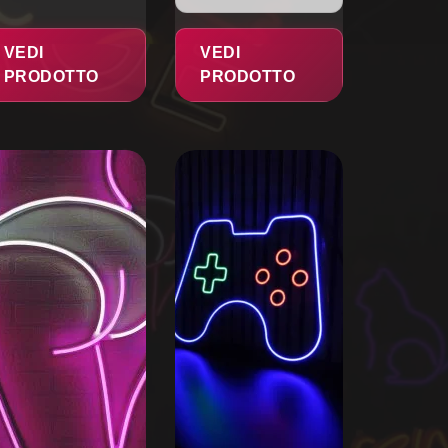
VEDI
VEDI
PRODOTTO
PRODOTTO
esto
dotto
ianti.
zioni
ssono
sere
lte
la
gina