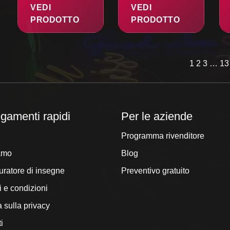
VEDI
VEDI
PRODOTTO
PRODOTTO
1
2
3
…
13
gamenti rapidi
Per le aziende
Programma rivenditore
amo
Blog
uratore di insegne
Preventivo gratuito
i e condizioni
a sulla privacy
i