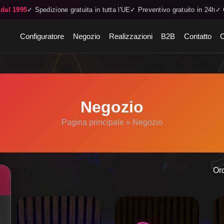
 dal 1995
✓ Spedizione gratuita in tutta l'UE
✓ Preventivo gratuito in 24h
✓ 
Configuratore
Negozio
Realizzazioni
B2B
Contatto
C
Negozio
Pagina principale
»
Negozio
Or
Questo
Questo
prodotto
prodotto