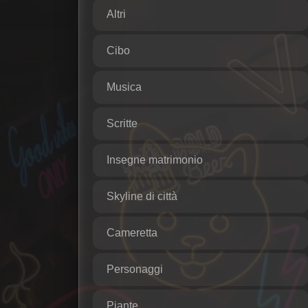
Altri
Cibo
Musica
Scritte
Insegne matrimonio
Skyline di città
Cameretta
Personaggi
Piante