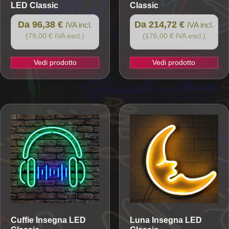
LED Classic
Classic
Da 96,38 €
Da 214,72 €
IVA incl.
IVA incl.
(79,00 € IVA escl.)
(176,00 € IVA escl.)
Vedi prodotto
Vedi prodotto
Questo
Questo
prodotto
prodotto
ha
ha
più
più
varianti.
varianti.
Le
Le
opzioni
opzioni
possono
possono
essere
essere
scelte
scelte
nella
nella
pagina
pagina
Cuffie
Insegna LED
Luna
Insegna LED
del
del