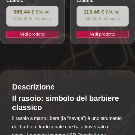
Classic
Classic
prodotto
prodotto
368,44 €
113,46 €
IVA incl.
IVA incl.
(302,00 € IVA escl.)
(93,00 € IVA escl.)
Vedi prodotto
Vedi prodotto
Descrizione
Il rasoio: simbolo del barbiere
classico
Il rasoio a mano libera (la “navaja”) è uno strumento
del barbiere tradizionale che ha attraversato i