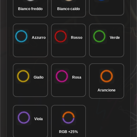
Bianco freddo
Bianco caldo
Azzurro
Rosso
Verde
Giallo
Rosa
Arancione
Viola
RGB +25%