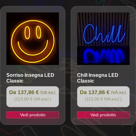
Sorriso
Insegna LED
Chill
Insegna LED
Classic
Classic
Da 137,86 €
Da 137,86 €
IVA incl.
IVA incl.
(113,00 € IVA escl.)
(113,00 € IVA escl.)
Vedi prodotto
Vedi prodotto
Questo
Questo
prodotto
prodotto