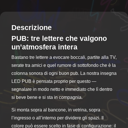
più
varianti.
Le
opzioni
Descrizione
possono
PUB: tre lettere che valgono
essere
un’atmosfera intera
scelte
nella
Bastano tre lettere a evocare boccali, partite alla TV,
pagina
serate tra amici e quel rumore di sottofondo che è la
del
prodotto
colonna sonora di ogni buon pub. La nostra insegna
LED PUB è pensata proprio per questo —
segnalare in modo netto e immediato che lì dentro
si beve bene e si sta in compagnia.
Si monta sopra al bancone, in vetrina, sopra
l’ingresso o all’interno per dividere gli spazi. Il
colore può essere scelto in fase di configurazione: il