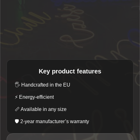
Key product features
🖐️
Handcrafted in the EU
⚡
Energy-efficient
📏
Available in any size
🛡️
2-year manufacturer’s warranty