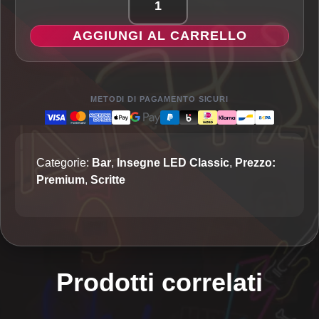
Pub
-
AGGIUNGI AL CARRELLO
Insegna
LED
Classic
quantità
METODI DI PAGAMENTO SICURI
Categorie:
Bar
,
Insegne LED Classic
,
Prezzo:
Premium
,
Scritte
Prodotti correlati