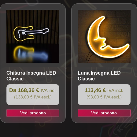
ha
ha
più
più
varianti.
varianti.
Le
Le
opzioni
opzioni
possono
possono
essere
essere
scelte
scelte
nella
nella
pagina
pagina
Chitarra
Insegna LED
Luna
Insegna LED
del
del
Classic
Classic
prodotto
prodotto
Da 168,36 €
113,46 €
IVA incl.
IVA incl.
(138,00 € IVA escl.)
(93,00 € IVA escl.)
Vedi prodotto
Vedi prodotto
Questo
prodotto
ha