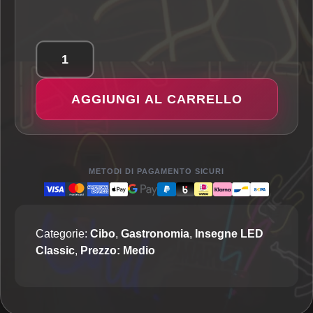
Pizza
Trancio
AGGIUNGI AL CARRELLO
-
Insegna
LED
Classic
quantità
METODI DI PAGAMENTO SICURI
Categorie:
Cibo
,
Gastronomia
,
Insegne LED
Classic
,
Prezzo: Medio