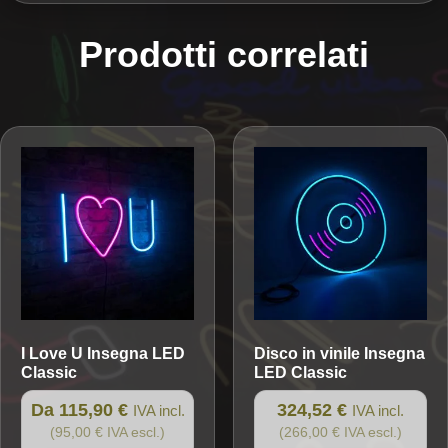
Prodotti correlati
I Love U
Insegna LED
Disco in vinile
Insegna
Classic
LED Classic
Da 115,90 €
324,52 €
IVA incl.
IVA incl.
(95,00 € IVA escl.)
(266,00 € IVA escl.)