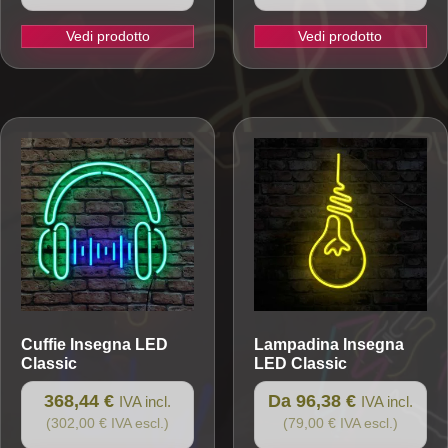
Vedi prodotto
Vedi prodotto
Questo
prodotto
ha
più
varianti.
Le
opzioni
possono
essere
scelte
nella
pagina
Cuffie
Insegna LED
Lampadina
Insegna
del
Classic
LED Classic
prodotto
368,44 €
Da 96,38 €
IVA incl.
IVA incl.
(302,00 € IVA escl.)
(79,00 € IVA escl.)