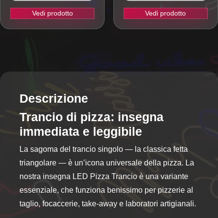
Vedi prodotto
Vedi prodotto
Questo
prodotto
ha
più
varianti.
Le
opzioni
Descrizione
possono
Trancio di pizza: insegna
essere
immediata e leggibile
scelte
nella
La sagoma del trancio singolo — la classica fetta
pagina
triangolare — è un’icona universale della pizza. La
del
prodotto
nostra insegna LED Pizza Trancio è una variante
essenziale, che funziona benissimo per pizzerie al
taglio, focaccerie, take-away e laboratori artigianali.