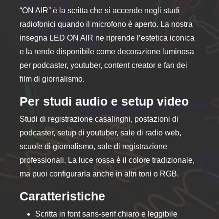
nella
“ON AIR” è la scritta che si accende negli studi
pagina
radiofonici quando il microfono è aperto. La nostra
del
prodotto
insegna LED ON AIR ne riprende l’estetica iconica
e la rende disponibile come decorazione luminosa
per podcaster, youtuber, content creator e fan dei
film di giornalismo.
Per studi audio e setup video
Studi di registrazione casalinghi, postazioni di
podcaster, setup di youtuber, sale di radio web,
scuole di giornalismo, sale di registrazione
professionali. La luce rossa è il colore tradizionale,
ma puoi configurarla anche in altri toni o RGB.
Caratteristiche
Scritta in font sans-serif chiaro e leggibile