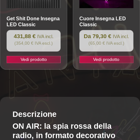
nella
pagina
Get Shit Done
Insegna
Cuore
Insegna LED
del
LED Classic
Classic
prodotto
431,88 €
Da 79,30 €
IVA incl.
IVA incl.
(354,00 € IVA escl.)
(65,00 € IVA escl.)
Vedi prodotto
Vedi prodotto
Questo
prodotto
ha
più
varianti.
Le
opzioni
Descrizione
possono
ON AIR: la spia rossa della
essere
radio, in formato decorativo
scelte