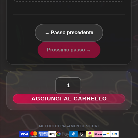
← Passo precedente
Prossimo passo →
On
Air
AGGIUNGI AL CARRELLO
-
Insegna
LED
Classic
METODI DI PAGAMENTO SICURI
quantità