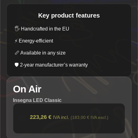
Key product features
🖐️
Handcrafted in the EU
⚡
Energy-efficient
📏
Available in any size
🛡️
2-year manufacturer’s warranty
On Air
Insegna LED Classic
223,26 €
IVA incl.
(183,00 € IVA escl.)