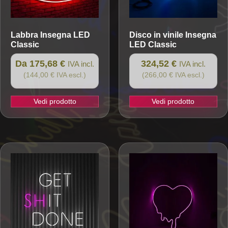
Labbra
Insegna LED
Disco in vinile
Insegna
Classic
LED Classic
Da 175,68 €
324,52 €
IVA incl.
IVA incl.
(144,00 € IVA escl.)
(266,00 € IVA escl.)
Vedi prodotto
Vedi prodotto
Questo
prodotto
ha
più
varianti.
Le
opzioni
possono
essere
scelte