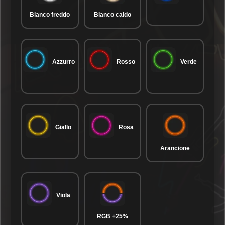
Bianco freddo
Bianco caldo
Azzurro
Rosso
Verde
Giallo
Rosa
Arancione
Viola
RGB +25%