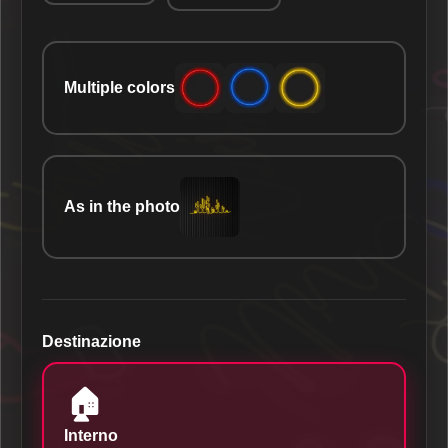
Multiple colors
As in the photo
Destinazione
🏠
Interno