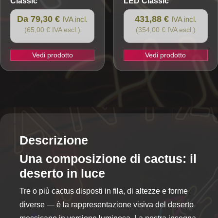
Classic
LED Classic
prodotto
Da 79,30 €
431,88 €
IVA incl.
IVA incl.
(65,00 € IVA escl.)
(354,00 € IVA escl.)
Vedi prodotto
Vedi prodotto
Questo
prodotto
ha
più
varianti.
Le
opzioni
Descrizione
possono
Una composizione di cactus: il
essere
deserto in luce
scelte
nella
Tre o più cactus disposti in fila, di altezze e forme
pagina
diverse — è la rappresentazione visiva del deserto
del
prodotto