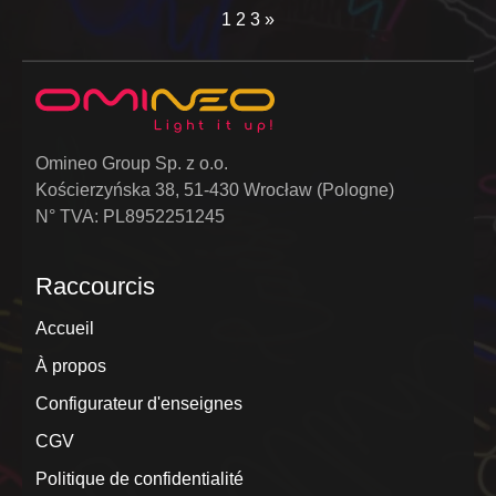
1
2
3
»
Omineo Group Sp. z o.o.
Kościerzyńska 38, 51-430 Wrocław (Pologne)
N° TVA: PL8952251245
Raccourcis
Accueil
À propos
Configurateur d'enseignes
CGV
Politique de confidentialité