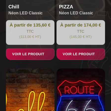
du
du
Chill
PIZZA
produit
produit
Néon LED Classic
Néon LED Classic
À partir de 135,60 €
À partir de 174,00 €
TTC
TTC
(113,00 € HT)
(145,00 € HT)
VOIR LE PRODUIT
VOIR LE PRODUIT
Ce
Ce
produit
produit
a
a
plusieurs
plusieurs
variations.
variations.
Les
Les
options
options