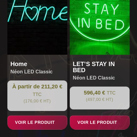
Les
options
peuvent
être
choisies
sur
la
page
du
Home
LET’S STAY IN
produit
BED
Néon LED Classic
Néon LED Classic
À partir de 211,20 €
596,40 €
TTC
TTC
(497,00 € HT)
(176,00 € HT)
VOIR LE PRODUIT
VOIR LE PRODUIT