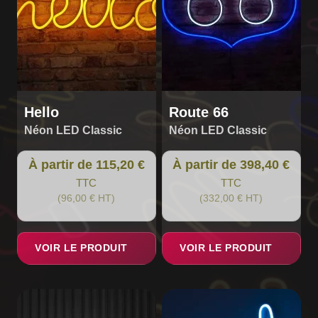
peuvent
peuvent
être
être
choisies
choisies
sur
sur
la
la
page
page
du
du
Hello
Route 66
produit
produit
Néon LED Classic
Néon LED Classic
À partir de 115,20 €
À partir de 398,40 €
TTC
TTC
(96,00 € HT)
(332,00 € HT)
VOIR LE PRODUIT
VOIR LE PRODUIT
Ce
produit