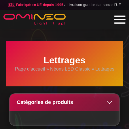
🇪🇺 Fabriqué en UE depuis 1995
✓ Livraison gratuite dans toute l'UE
Skip to main content
Lettrages
Page d'accueil
»
Néons LED Classic
»
Lettrages
Catégories de produits