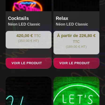
la
page
du
Cocktails
Relax
produit
Néon LED Classic
Néon LED Classic
420,00 €
À partir de 226,80 €
TTC
(350,00 € HT)
TTC
(189,00 € HT)
VOIR LE PRODUIT
VOIR LE PRODUIT
Ce
produit
a
plusieurs
variations.