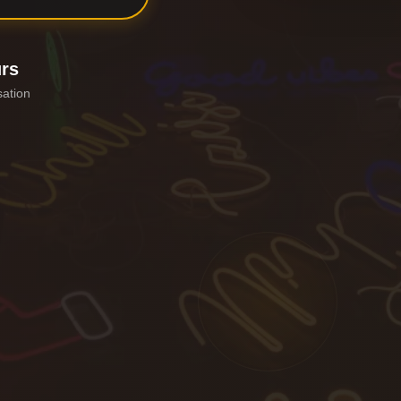
urs
sation