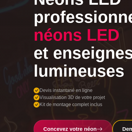
professionn
néons LED
et enseigne
lumineuses
Devis instantané en ligne
Visualisation 3D de votre projet
Kit de montage complet inclus
Concevez votre néon
Dem