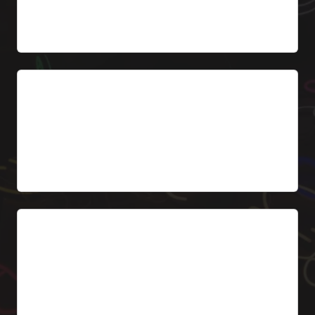
A partir de 449 € HT
3. Logo 3D Frontlit
Lettres3D avec LED en façade. Effet premium pour
pharmacies haut de gamme.
A partir de 577 € HT
4. Enseigne neon LED
Inscription PHARMACIE, OUVERT, GARDE – dans
la couleur choisie (blanc, vert, rouge).
A partir de 199 € HT