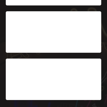
5. Plaque horaires
Panneau retroéclairé avec horaires d’ouverture.
Graphismes interchangeables.
A partir de 139 € HT
6. Croix de garde LED
Petit panneau lumineux « GARDE DE NUIT » –
obligatoire pour pharmacies de garde.
A partir de 159 € HT