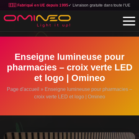
🇪🇺 Fabriqué en UE depuis 1995
✓ Livraison gratuite dans toute l'UE
Skip to main content
Enseigne lumineuse pour
pharmacies – croix verte LED
et logo | Omineo
Page d'accueil
»
Enseigne lumineuse pour pharmacies –
croix verte LED et logo | Omineo