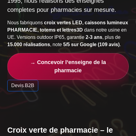
1995
, nous realisons des enseignes
completes pour pharmacies sur mesure.
Nous fabriquons
croix vertes LED, caissons lumineux
PHARMACIE, totems et lettres3D
dans notre usine en
UE. Versions outdoor IP65, garantie
2-3 ans
, plus de
15.000 réalisations
, note
5/5 sur Google (109 avis)
.
→ Concevoir l’enseigne de la
pharmacie
Devis B2B
Croix verte de pharmacie – le