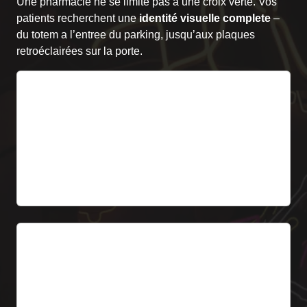
Une pharmacie ne se limite pas a une croix verte. Vos
patients recherchent une
identité visuelle complete
–
du totem a l’entree du parking, jusqu’aux plaques
retroéclairées sur la porte.
1. Totem PHARMACIE
Mat autoportant avec inscription PHARMACIE et
croix. Hauteur 2-4 m. Ideal pour pharmacies avec
parking.
A partir de 799 € HT
2. Caisson lumineux
Caisson classique avec nom de la pharmacie +
logo. Éclairage LED Backlit. Plaque dibond +
plexiglas.