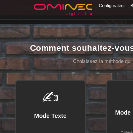
Skip to main content
Configurateur
B
🇺🇸
Nous avons détecté que vous êtes en United States. Pass
Comment souhaitez-vous 
Choisissez la méthode qui
✍️
Mode 
Mode Texte
Téléch