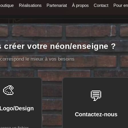
outique
Réalisations
Partenariat
À propos
Contact
Pour en
er à la version locale ?
•
We detected you are from: United States. 
créer votre néon/enseigne ?
 correspond le mieux à vos besoins
🎨
💬
Logo/Design
Contactez-nous
argez un fichier