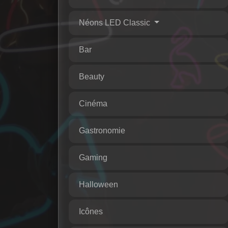
Néons LED Classic
Bar
Beauty
Cinéma
Gastronomie
Gaming
Halloween
Icônes