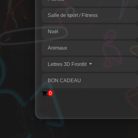
Salle de sport / Fitness
Noël
Animaux
Lettres 3D Frontlit
BON CADEAU
0