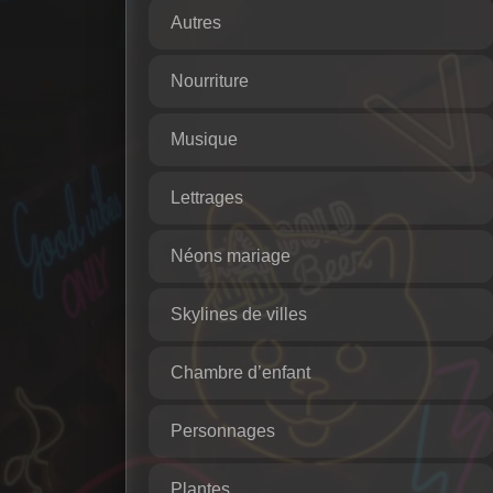
Autres
Nourriture
Musique
Lettrages
Néons mariage
Skylines de villes
Chambre d’enfant
Personnages
Plantes