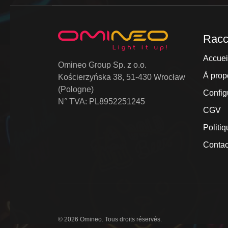
Racc
Accuei
Omineo Group Sp. z o.o.
À prop
Kościerzyńska 38, 51-430 Wrocław
(Pologne)
Config
N° TVA: PL8952251245
CGV
Politiq
Contac
© 2026 Omineo. Tous droits réservés.