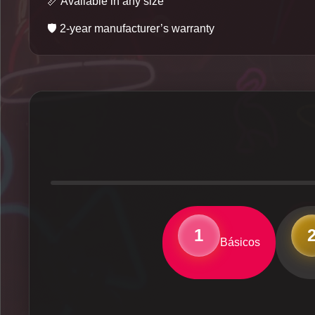
📏
Available in any size
🛡️
2-year manufacturer’s warranty
1
Básicos