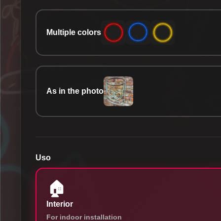
Multiple colors
As in the photo
Uso
🏠
Interior
For indoor installation