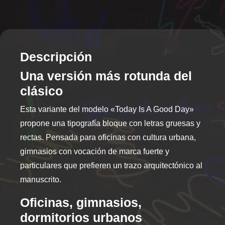
tiene
tiene
múltiples
múltiples
variantes.
variantes.
Las
Las
opciones
opciones
Descripción
se
se
Una versión más rotunda del
pueden
pueden
clásico
elegir
elegir
en
en
Esta variante del modelo «Today Is A Good Day»
la
la
propone una tipografía bloque con letras gruesas y
página
página
de
de
rectas. Pensada para oficinas con cultura urbana,
producto
producto
gimnasios con vocación de marca fuerte y
particulares que prefieren un trazo arquitectónico al
manuscrito.
Oficinas, gimnasios,
dormitorios urbanos