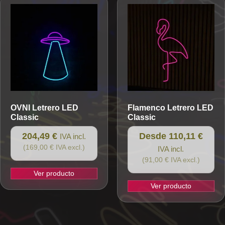
OVNI
Letrero LED
Flamenco
Letrero LED
Classic
Classic
204,49 €
Desde 110,11 €
IVA incl.
(169,00 € IVA excl.)
IVA incl.
(91,00 € IVA excl.)
Ver producto
Ver producto
Este
producto
tiene