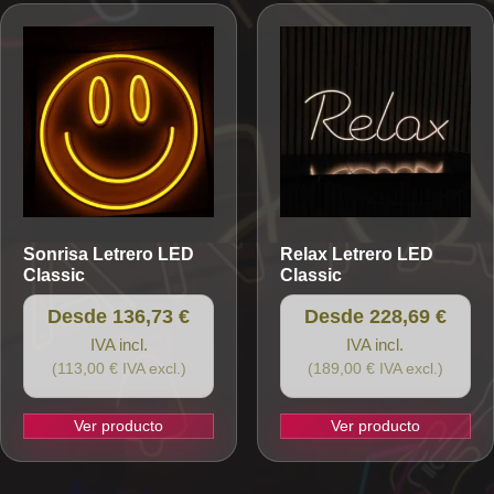
múltiples
variantes.
Las
opciones
se
pueden
elegir
en
la
Sonrisa
Letrero LED
Relax
Letrero LED
página
Classic
Classic
de
producto
Desde 136,73 €
Desde 228,69 €
IVA incl.
IVA incl.
(113,00 € IVA excl.)
(189,00 € IVA excl.)
Ver producto
Ver producto
Este
Este
producto
producto