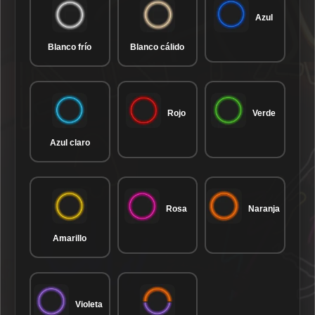
Azul
Blanco frío
Blanco cálido
Rojo
Verde
Azul claro
Rosa
Naranja
Amarillo
Violeta