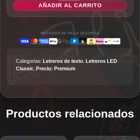
Is
AÑADIR AL CARRITO
A
Good
Day
(block)
MÉTODOS DE PAGO SEGUROS
-
Letrero
LED
Categorías:
Letreros de texto
,
Letreros LED
Classic
Classic
,
Precio: Premium
cantidad
Productos relacionados