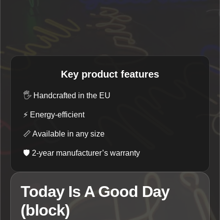
Key product features
🖐️
Handcrafted in the EU
⚡
Energy-efficient
📏
Available in any size
🛡️
2-year manufacturer’s warranty
Today Is A Good Day
(block)