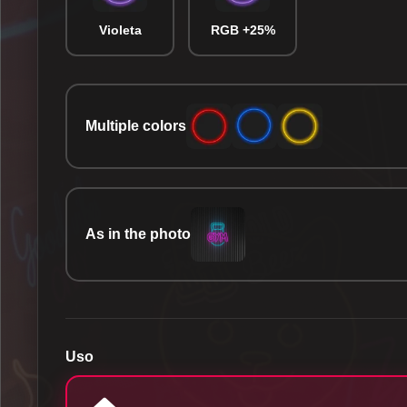
Violeta
RGB +25%
Multiple colors
As in the photo
Uso