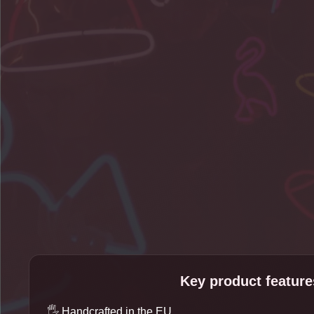
Key product feature
🖐️
Handcrafted in the EU