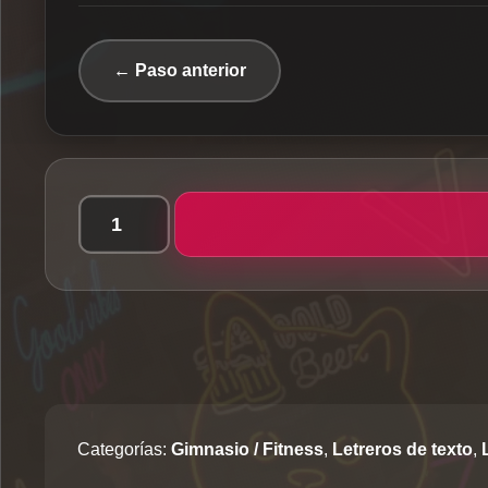
← Paso anterior
Gym
-
Letrero
LED
Classic
cantidad
Categorías:
Gimnasio / Fitness
,
Letreros de texto
,