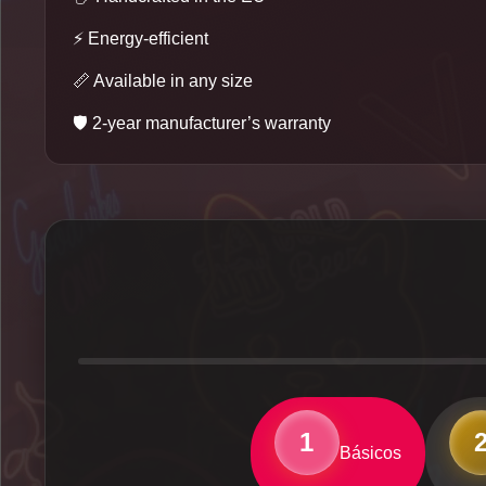
⚡
Energy-efficient
📏
Available in any size
🛡️
2-year manufacturer’s warranty
1
Básicos