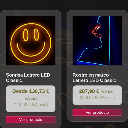
Sonrisa
Letrero LED
Rostro en marco
Classic
Letrero LED Classic
Desde 136,73 €
287,98 €
IVA incl.
(238,00 € IVA excl.)
IVA incl.
(113,00 € IVA excl.)
Ver producto
Ver producto
Este