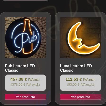
producto
tiene
múltiples
variantes.
Las
opciones
se
pueden
elegir
en
la
Pub
Letrero LED
Luna
Letrero LED
página
Classic
Classic
de
producto
457,38 €
112,53 €
IVA incl.
IVA incl.
(378,00 € IVA excl.)
(93,00 € IVA excl.)
Ver producto
Ver producto