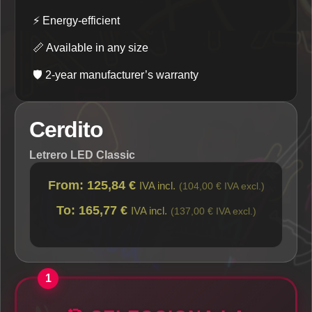
⚡
Energy-efficient
📏
Available in any size
🛡️
2-year manufacturer’s warranty
Cerdito
Letrero LED Classic
From: 125,84 €
IVA incl.
(104,00 € IVA excl.)
To: 165,77 €
IVA incl.
(137,00 € IVA excl.)