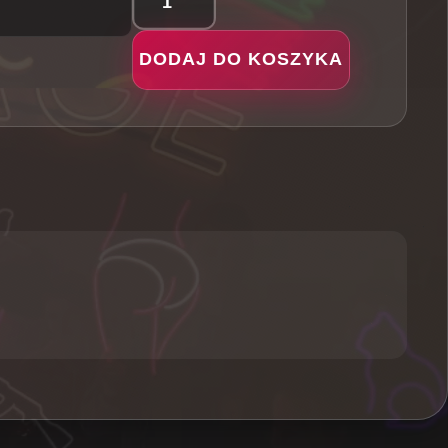
ilość
Kot
DODAJ DO KOSZYKA
-
Neon
LED
Classic