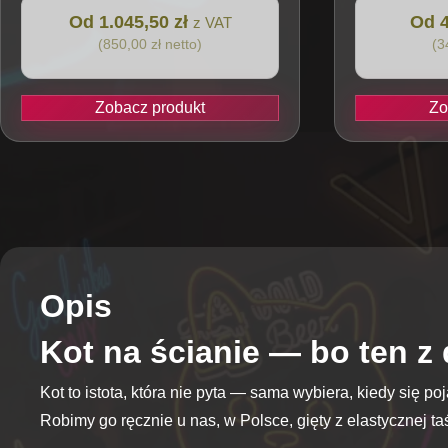
Od 1.045,50 zł
Od 4
z VAT
(850,00 zł netto)
(3
Zobacz produkt
Zo
Ten
Ten
produkt
produkt
ma
ma
wiele
wiele
wariantów.
wariantów.
Opcje
Opcje
można
można
Opis
wybrać
wybrać
na
na
Kot na ścianie — bo ten z
stronie
stronie
produktu
produktu
Kot to istota, która nie pyta — sama wybiera, kiedy się p
Robimy go ręcznie u nas, w Polsce, gięty z elastycznej ta