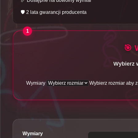
📏
Dostępne na dowolny wymiar
🛡️
2 lata gwarancji producenta
🎯
Wybierz w
Wymiary
Wybierz rozmiar aby 
Wymiary