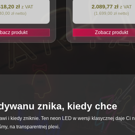
18,20 zł
2.089,77 zł
z VAT
z VAT
40,00 zł netto)
(1.699,00 zł netto)
bacz produkt
Zobacz produkt
 dywanu znika, kiedy chce
ojawi i kiedy zniknie. Ten neon LED w wersji klasycznej daje Ci
śmy, na transparentnej plexi.