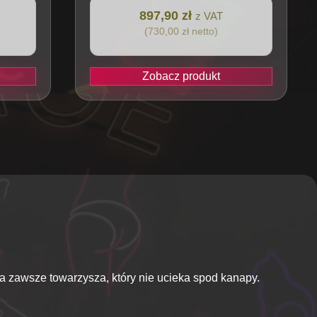
897,90 zł
z VAT
(730,00 zł netto)
Zobacz produkt
 na zawsze towarzysza, który nie ucieka spod kanapy.