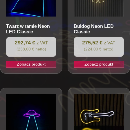
Twarz w ramie
Neon
Buldog
Neon LED
LED Classic
Classic
292,74 €
275,52 €
z VAT
z VAT
(238,00 € netto)
(224,00 € netto)
Zobacz produkt
Zobacz produkt