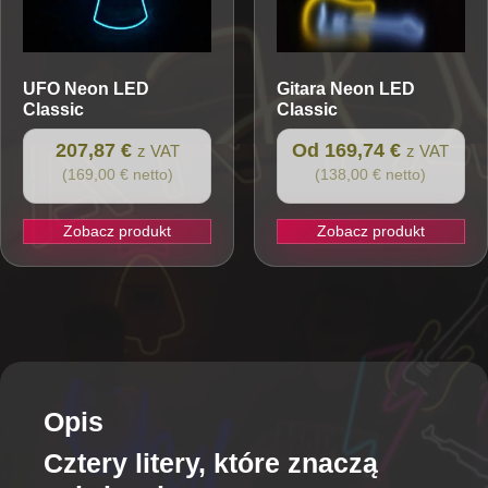
UFO
Neon LED
Gitara
Neon LED
Classic
Classic
207,87 €
Od 169,74 €
z VAT
z VAT
(169,00 € netto)
(138,00 € netto)
Zobacz produkt
Zobacz produkt
Ten
produkt
ma
wiele
wariantów.
Opcje
można
Opis
wybrać
Cztery litery, które znaczą
na