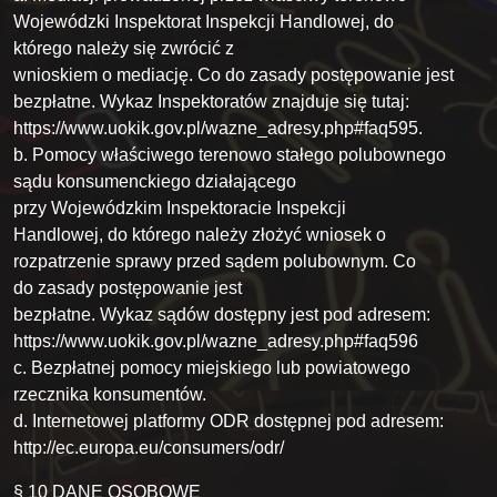
Wojewódzki Inspektorat Inspekcji Handlowej, do
którego należy się zwrócić z
wnioskiem o mediację. Co do zasady postępowanie jest
bezpłatne. Wykaz Inspektoratów znajduje się tutaj:
https://www.uokik.gov.pl/wazne_adresy.php#faq595.
b. Pomocy właściwego terenowo stałego polubownego
sądu konsumenckiego działającego
przy Wojewódzkim Inspektoracie Inspekcji
Handlowej, do którego należy złożyć wniosek o
rozpatrzenie sprawy przed sądem polubownym. Co
do zasady postępowanie jest
bezpłatne. Wykaz sądów dostępny jest pod adresem:
https://www.uokik.gov.pl/wazne_adresy.php#faq596
c. Bezpłatnej pomocy miejskiego lub powiatowego
rzecznika konsumentów.
d. Internetowej platformy ODR dostępnej pod adresem:
http://ec.europa.eu/consumers/odr/
§ 10 DANE OSOBOWE