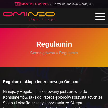
🇪🇺 Made in EU od 1995
✓ Darmowa dostawa w całej UE
Skip to main content
Regulamin
Strona główna
»
Regulamin
Regulamin sklepu internetowego Omineo
Niniejszy Regulamin skierowany jest zarówno do
Konsumentów, jak i do Przedsiębiorców korzystających ze
Sklepu i określa zasady korzystania ze Sklepu