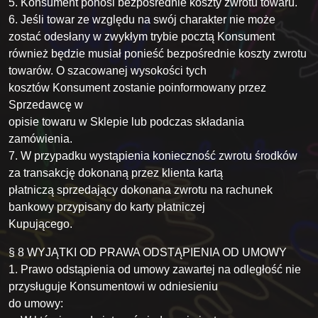
5. Konsument ponosi bezpośrednie koszty zwrotu towaru.
6. Jeśli towar ze względu na swój charakter nie może
zostać odesłany w zwykłym trybie pocztą Konsument
również będzie musiał ponieść bezpośrednie koszty zwrotu
towarów. O szacowanej wysokości tych
kosztów Konsument zostanie poinformowany przez
Sprzedawcę w
opisie towaru w Sklepie lub podczas składania
zamówienia.
7. W przypadku wystąpienia konieczność zwrotu środków
za transakcję dokonaną przez klienta kartą
płatniczą sprzedający dokonana zwrotu na rachunek
bankowy przypisany do karty płatniczej
Kupującego.
§ 8 WYJĄTKI OD PRAWA ODSTĄPIENIA OD UMOWY
1. Prawo odstąpienia od umowy zawartej na odległość nie
przysługuje Konsumentowi w odniesieniu
do umowy: