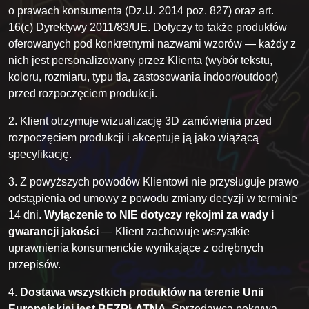
o prawach konsumenta (Dz.U. 2014 poz. 827) oraz art.
16(c) Dyrektywy 2011/83/UE. Dotyczy to także produktów
oferowanych pod konkretnymi nazwami wzorów — każdy z
nich jest personalizowany przez Klienta (wybór tekstu,
koloru, rozmiaru, typu tła, zastosowania indoor/outdoor)
przed rozpoczęciem produkcji.
2. Klient otrzymuje wizualizację 3D zamówienia przed
rozpoczęciem produkcji i akceptuje ją jako wiążącą
specyfikację.
3. Z powyższych powodów Klientowi nie przysługuje prawo
odstąpienia od umowy z powodu zmiany decyzji w terminie
14 dni.
Wyłączenie to NIE dotyczy rękojmi za wady i
gwarancji jakości
— Klient zachowuje wszystkie
uprawnienia konsumenckie wynikające z odrębnych
przepisów.
4.
Dostawa wszystkich produktów na terenie Unii
Europejskiej jest BEZPŁATNA.
Sprzedawca pokrywa