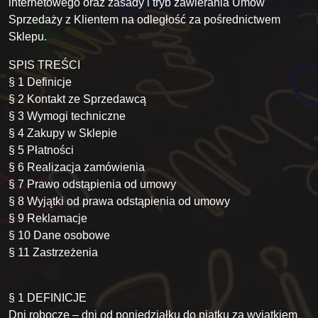
internetowego oraz zasady i tryb zawierania Umów
Sprzedaży z Klientem na odległość za pośrednictwem
Sklepu.
SPIS TREŚCI
§ 1 Definicje
§ 2 Kontakt ze Sprzedawcą
§ 3 Wymogi techniczne
§ 4 Zakupy w Sklepie
§ 5 Płatności
§ 6 Realizacja zamówienia
§ 7 Prawo odstąpienia od umowy
§ 8 Wyjątki od prawa odstąpienia od umowy
§ 9 Reklamacje
§ 10 Dane osobowe
§ 11 Zastrzeżenia
§ 1 DEFINICJE
Dni robocze – dni od poniedziałku do piątku za wyjątkiem