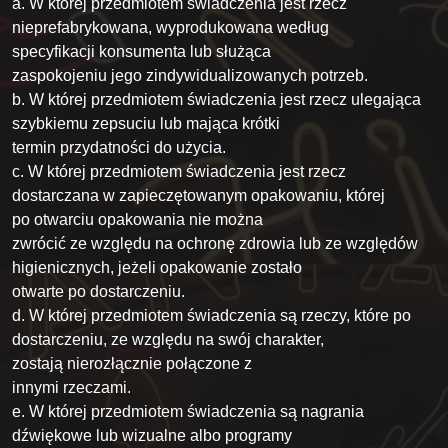
a. W której przedmiotem świadczenia jest rzecz
nieprefabrykowana, wyprodukowana według
specyfikacji konsumenta lub służąca
zaspokojeniu jego zindywidualizowanych potrzeb.
b. W której przedmiotem świadczenia jest rzecz ulegająca
szybkiemu zepsuciu lub mająca krótki
termin przydatności do użycia.
c. W której przedmiotem świadczenia jest rzecz
dostarczana w zapieczętowanym opakowaniu, której
po otwarciu opakowania nie można
zwrócić ze względu na ochronę zdrowia lub ze względów
higienicznych, jeżeli opakowanie zostało
otwarte po dostarczeniu.
d. W której przedmiotem świadczenia są rzeczy, które po
dostarczeniu, ze względu na swój charakter,
zostają nierozłącznie połączone z
innymi rzeczami.
e. W której przedmiotem świadczenia są nagrania
dźwiękowe lub wizualne albo programy