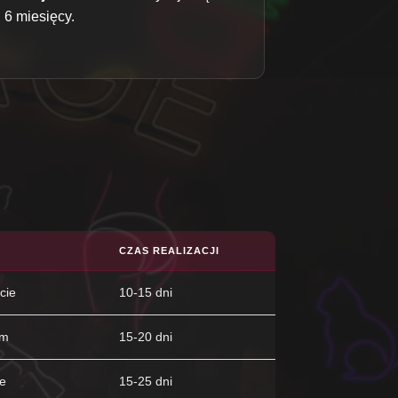
6 miesięcy.
CZAS REALIZACJI
cie
10-15 dni
em
15-20 dni
ie
15-25 dni