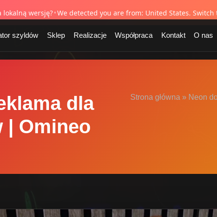
U od 1995
✓ Darmowa dostawa w całej UE
✓ Bezpłatna wycena w 24h
✓ 2–
a lokalną wersję?
•
We detected you are from: United States. Switch t
ator szyldów
Sklep
Realizacje
Współpraca
Kontakt
O nas
eklama dla
Strona główna
»
Neon do
w | Omineo