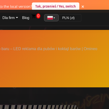
×
3 lata gwarancji
o the local version?
Tak, przenieś / Yes, switch
0
Dla firm
Blog
▼
 baru – LED reklama dla pubów i koktajl barów | Omineo