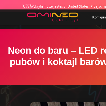
🇪🇺 Made in E
🇺🇸
Wykryliśmy że jesteś z: United States. Przejść n
Skip to main content
Konfigur
Neon do baru – LED r
pubów i koktajl baró