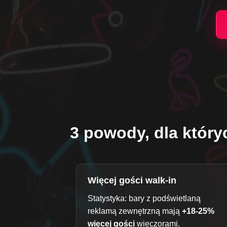
3 powody, dla który
Więcej gości walk-in
Statystyka: bary z podświetlaną
reklamą zewnętrzną mają
+18-25%
więcej gości
wieczorami.