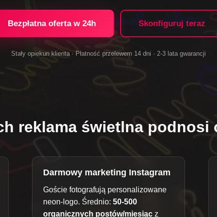
Bezpłatna oferta w 24h
Skonfiguruj teraz
Stały opiekun klienta · Płatność przelewem 14 dni · 2-3 lata gwarancji
ch reklama świetlna podnosi 
Darmowy marketing Instagram
Goście fotografują personalizowane
neon-logo. Średnio:
50-500
organicznych postów/miesiąc
z