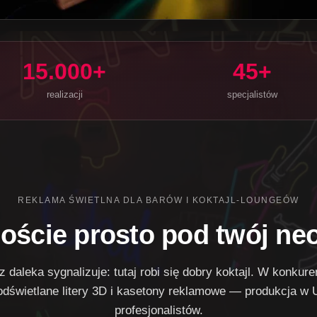
15.000+
45+
realizacji
specjalistów
REKLAMA ŚWIETLNA DLA BARÓW I KOKTAJL-LOUNGEÓW
oście prosto pod twój ne
 z daleka sygnalizuje:
tutaj robi się dobry koktajl
. W konkuren
świetlane litery 3D i kasetony reklamowe — produkcja w 
profesjonalistów.