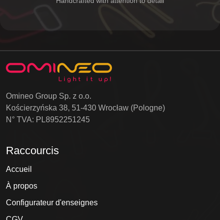
Handcrafted with attention to detail
Omineo Group Sp. z o.o.
Kościerzyńska 38, 51-430 Wrocław (Pologne)
N° TVA: PL8952251245
Raccourcis
Accueil
À propos
Configurateur d'enseignes
CGV