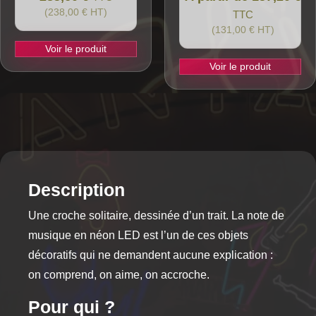
(238,00 € HT)
TTC
(131,00 € HT)
Voir le produit
Voir le produit
Ce
produit
a
plusieurs
variations.
Les
options
Description
peuvent
Une croche solitaire, dessinée d’un trait. La note de
être
choisies
musique en néon LED est l’un de ces objets
sur
décoratifs qui ne demandent aucune explication :
la
on comprend, on aime, on accroche.
page
du
Pour qui ?