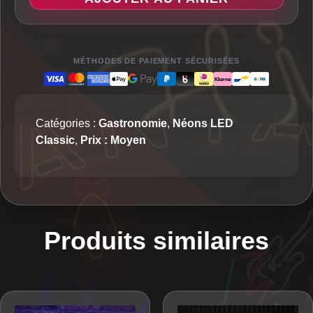
Couteau
et
fourchette
-
MÉTHODES DE PAIEMENT SÉCURISÉES
Néon
LED
Classic
Catégories :
Gastronomie
,
Néons LED
Classic
,
Prix : Moyen
Produits similaires