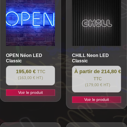
OPEN
Néon LED
CHILL
Neon LED
Classic
Classic
195,60 €
À partir de 214,80 €
TTC
(163,00 € HT)
TTC
(179,00 € HT)
Voir le produit
Voir le produit
Ce
produit
a
plusieurs