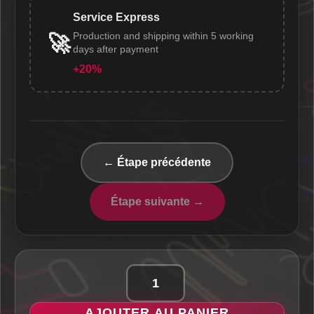
Service Express
Production and shipping within 5 working
🚀
days after payment
+20%
← Étape précédente
Étape suivante →
quantité
de
AJOUTER AU PANIER