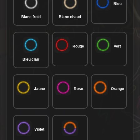
Bleu
Blanc froid
Blanc chaud
Rouge
Vert
Bleu clair
Jaune
Rose
Orange
Violet