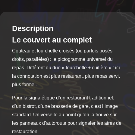
plusieurs
variations.
Les
options
Description
peuvent
Le couvert au complet
être
choisies
Couteau et fourchette croisés (ou parfois posés
sur
droits, parallèles) : le pictogramme universel du
la
repas. Différent du duo « fourchette + cuillère » : ici
page
la connotation est plus restaurant, plus repas servi,
du
produit
plus formel.
Pour la signalétique d’un restaurant traditionnel,
d’un bistrot, d’une brasserie de gare, c’est l’image
standard. Universelle au point qu’on la trouve sur
les panneaux d’autoroute pour signaler les aires de
restauration.