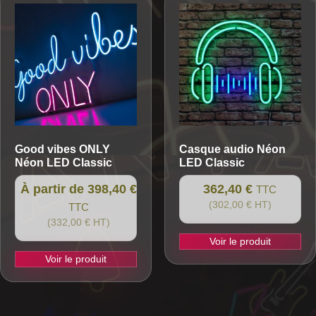
variations.
Les
options
peuvent
être
choisies
sur
la
Good vibes ONLY
Casque audio
Néon
page
Néon LED Classic
LED Classic
du
produit
À partir de 398,40 €
362,40 €
TTC
(302,00 € HT)
TTC
(332,00 € HT)
Voir le produit
Voir le produit
Ce
produit
a