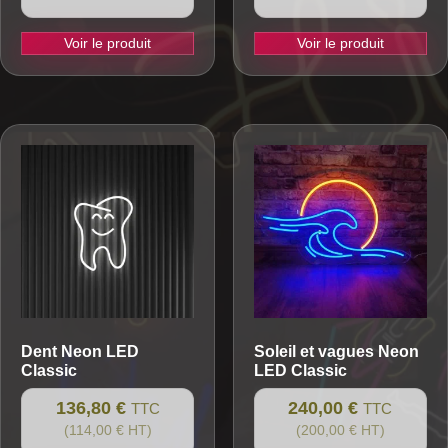
Voir le produit
Voir le produit
Dent
Neon LED
Soleil et vagues
Neon
Classic
LED Classic
136,80 €
240,00 €
TTC
TTC
(114,00 € HT)
(200,00 € HT)