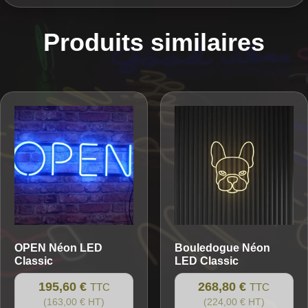
Produits similaires
OPEN
Néon LED
Bouledogue
Néon
Classic
LED Classic
195,60 €
268,80 €
TTC
TTC
(163,00 € HT)
(224,00 € HT)