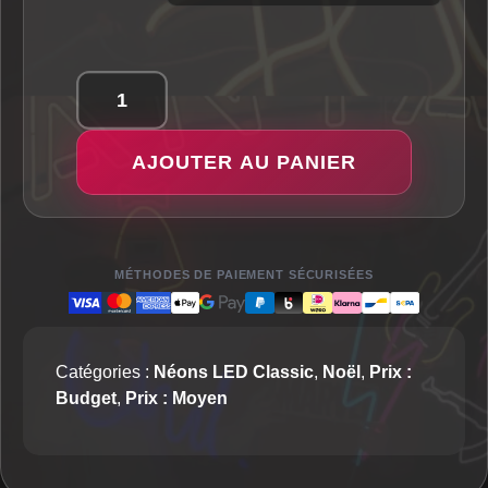
quantité
de
AJOUTER AU PANIER
Bonnet
de
Père
Noël
-
MÉTHODES DE PAIEMENT SÉCURISÉES
Néon
LED
Classic
Catégories :
Néons LED Classic
,
Noël
,
Prix :
Budget
,
Prix : Moyen