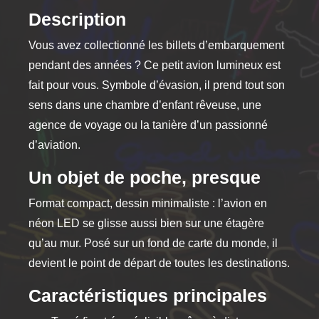
options
Description
peuvent
Vous avez collectionné les billets d’embarquement
être
choisies
pendant des années ? Ce petit avion lumineux est
sur
fait pour vous. Symbole d’évasion, il prend tout son
la
sens dans une chambre d’enfant rêveuse, une
page
agence de voyage ou la tanière d’un passionné
du
d’aviation.
produit
Un objet de poche, presque
Format compact, dessin minimaliste : l’avion en
néon LED se glisse aussi bien sur une étagère
qu’au mur. Posé sur un fond de carte du monde, il
devient le point de départ de toutes les destinations.
Caractéristiques principales