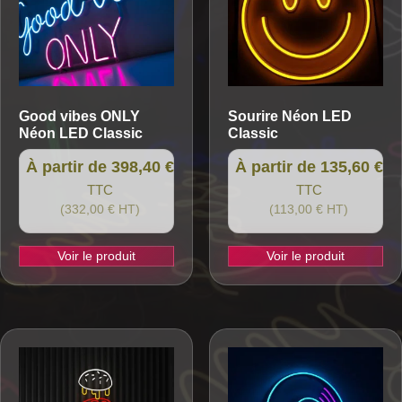
Good vibes ONLY
Sourire
Néon LED
Néon LED Classic
Classic
À partir de 398,40 €
À partir de 135,60 €
TTC
TTC
(332,00 € HT)
(113,00 € HT)
Voir le produit
Voir le produit
Ce
Ce
produit
produit
a
a
plusieurs
plusieurs
variations.
variations.
Les
Les