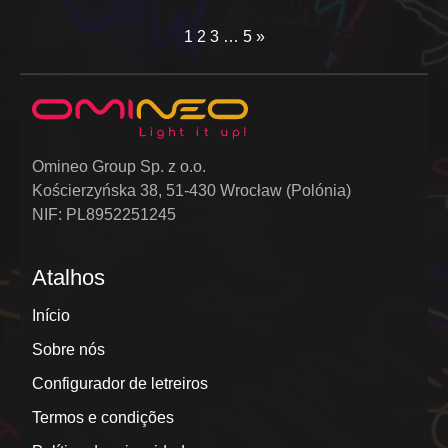
1
2
3
…
5
»
Omineo Group Sp. z o.o.
Kościerzyńska 38, 51-430 Wrocław (Polónia)
NIF: PL8952251245
Atalhos
Início
Sobre nós
Configurador de letreiros
Termos e condições