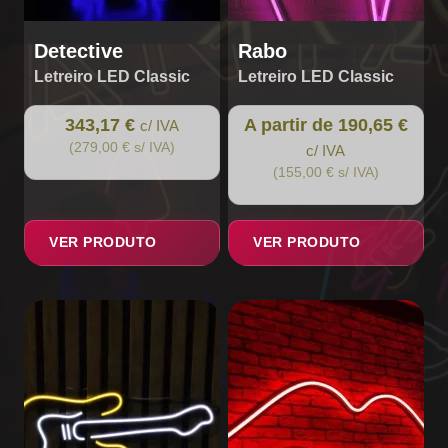
product
page
Detective
Rabo
Letreiro LED Classic
Letreiro LED Classic
343,17 €
A partir de 190,65 €
c/ IVA
(279,00 € s/ IVA)
c/ IVA
(155,00 € s/ IVA)
VER PRODUTO
VER PRODUTO
This
This
product
product
has
has
multiple
multiple
variants.
variants.
The
The