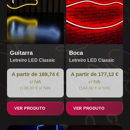
options
options
may
may
be
be
chosen
chosen
on
on
the
the
product
product
page
page
Guitarra
Boca
Letreiro LED Classic
Letreiro LED Classic
A partir de 169,74 €
A partir de 177,12 €
c/ IVA
c/ IVA
(138,00 € s/ IVA)
(144,00 € s/ IVA)
VER PRODUTO
VER PRODUTO
This