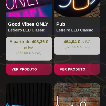
on
the
product
page
Good Vibes ONLY
Pub
Letreiro LED Classic
Letreiro LED Classic
A partir de 408,36 €
464,94 €
c/ IVA
(378,00 € s/ IVA)
c/ IVA
(332,00 € s/ IVA)
VER PRODUTO
VER PRODUTO