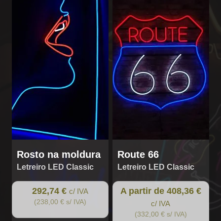
product
has
multiple
variants.
The
options
may
be
chosen
on
the
product
page
Rosto na moldura
Route 66
Letreiro LED Classic
Letreiro LED Classic
292,74 €
A partir de 408,36 €
c/ IVA
(238,00 € s/ IVA)
c/ IVA
(332,00 € s/ IVA)