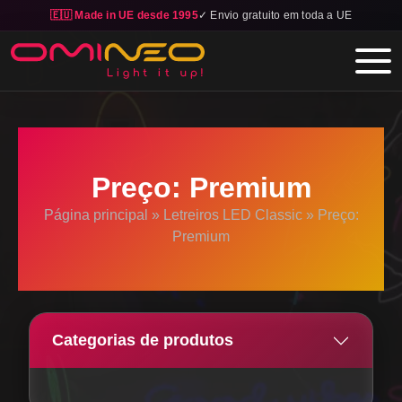
🇪🇺 Made in UE desde 1995
✓ Envio gratuito em toda a UE
Skip to main content
Preço: Premium
Página principal
»
Letreiros LED Classic
»
Preço:
Premium
Categorias de produtos