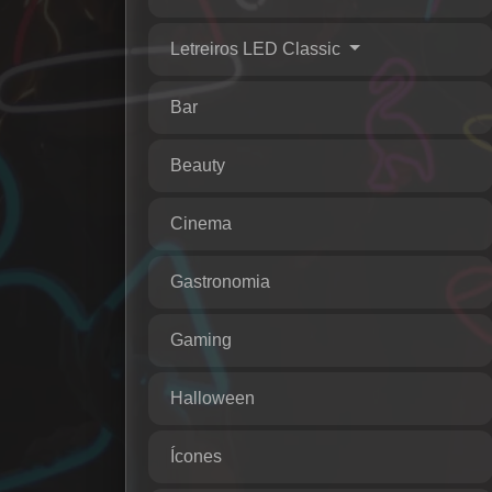
Letreiros LED Classic
Bar
Beauty
Cinema
Gastronomia
Gaming
Halloween
Ícones