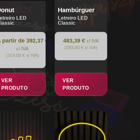
oduct
ge
Donut
Hambúrguer
etreiro LED
Letreiro LED
lassic
Classic
 partir de 392,37 €
483,39 €
c/ IVA
(393,00 € s/ IVA)
c/ IVA
(319,00 € s/ IVA)
VER
VER
PRODUTO
PRODUTO
is
This
oduct
product
s
has
tiple
multiple