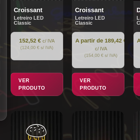
product
pr
page
pa
Croissant
Croissant
Letreiro LED
Letreiro LED
L
Classic
Classic
C
152,52 €
A partir de 189,42 €
A
c/ IVA
(124,00 € s/ IVA)
c/ IVA
(154,00 € s/ IVA)
VER
VER
PRODUTO
PRODUTO
This
This
Th
product
product
pr
has
has
ha
multiple
multiple
mul