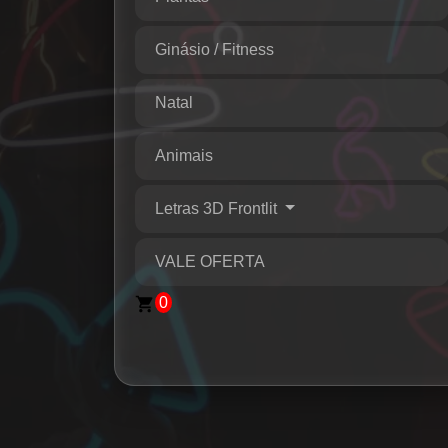
Ginásio / Fitness
Natal
Animais
Letras 3D Frontlit
VALE OFERTA
0