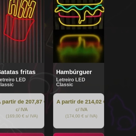
iants.
variants.
e
The
tions
options
y
may
be
osen
chosen
on
the
oduct
product
ge
page
atatas fritas
Hambúrguer
etreiro LED
Letreiro LED
lassic
Classic
 partir de 207,87 €
A partir de 214,02 €
c/ IVA
c/ IVA
(169,00 € s/ IVA)
(174,00 € s/ IVA)