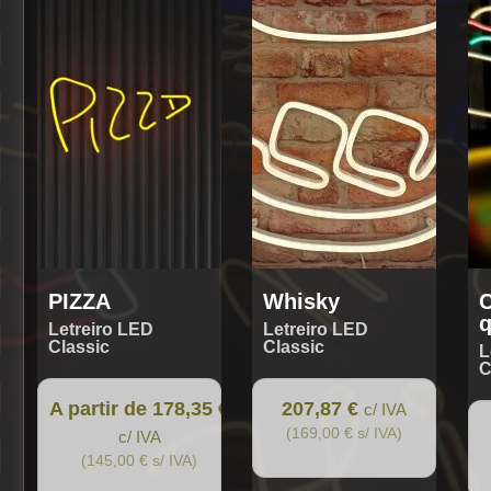
has
multiple
variants.
The
options
may
be
chosen
on
the
product
page
PIZZA
Whisky
C
q
Letreiro LED
Letreiro LED
Classic
Classic
L
C
A partir de 178,35 €
207,87 €
c/ IVA
(169,00 € s/ IVA)
c/ IVA
(145,00 € s/ IVA)