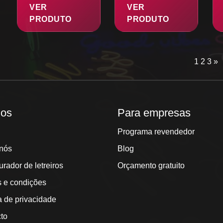
VER
VER
PRODUTO
PRODUTO
1
2
3
»
hos
Para empresas
Programa revendedor
nós
Blog
urador de letreiros
Orçamento gratuito
 e condições
ca de privacidade
to