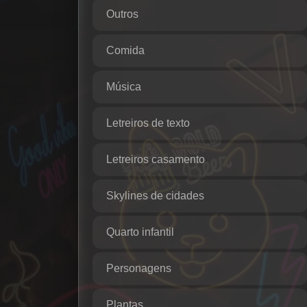
Outros
Comida
Música
Letreiros de texto
Letreiros casamento
Skylines de cidades
Quarto infantil
Personagens
Plantas