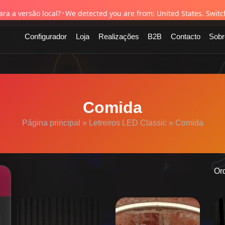
esde 1995
✓ Envio gratuito em toda a UE
✓ Orçamento gratuito em 24h
✓ G
ra a versão local?
•
We detected you are from: United States. Switch
Configurador
Loja
Realizações
B2B
Contacto
Sobr
Comida
Página principal
»
Letreiros LED Classic
»
Comida
Or
This
product