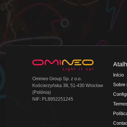
Atal
Início
Omineo Group Sp. z o.o.
Sobre 
Kościerzyńska 38, 51-430 Wrocław
(Polónia)
Config
NIF: PL8952251245
Termos
Políti
Contac