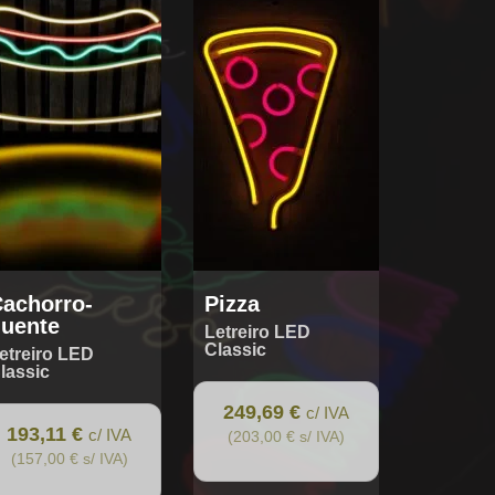
achorro-
Pizza
uente
Letreiro LED
Classic
etreiro LED
lassic
249,69 €
c/ IVA
193,11 €
c/ IVA
(203,00 € s/ IVA)
(157,00 € s/ IVA)