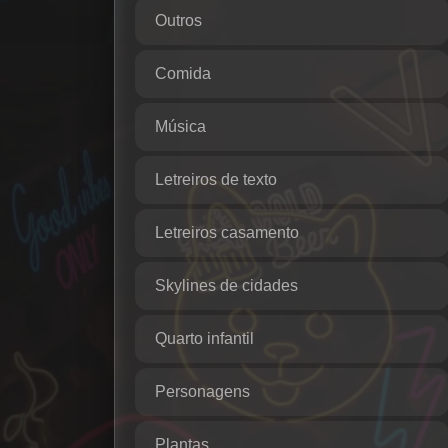
Outros
Comida
Música
Letreiros de texto
Letreiros casamento
Skylines de cidades
Quarto infantil
Personagens
Plantas