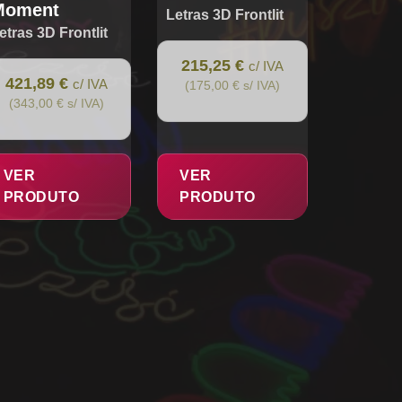
Moment
Letras 3D Frontlit
etras 3D Frontlit
215,25 €
c/ IVA
421,89 €
c/ IVA
(175,00 € s/ IVA)
(343,00 € s/ IVA)
VER
VER
PRODUTO
PRODUTO