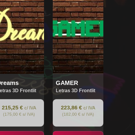
Dreams
GAMER
etras 3D Frontlit
Letras 3D Frontlit
215,25 €
223,86 €
c/ IVA
c/ IVA
(175,00 € s/ IVA)
(182,00 € s/ IVA)