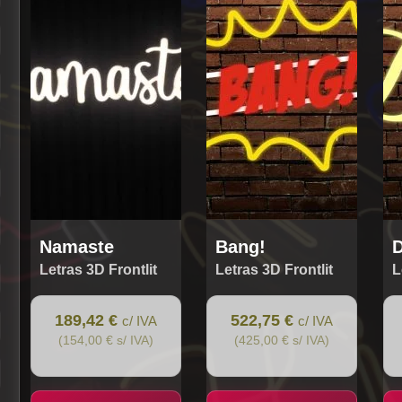
Namaste
Bang!
Letras 3D Frontlit
Letras 3D Frontlit
L
189,42 €
522,75 €
c/ IVA
c/ IVA
(154,00 € s/ IVA)
(425,00 € s/ IVA)