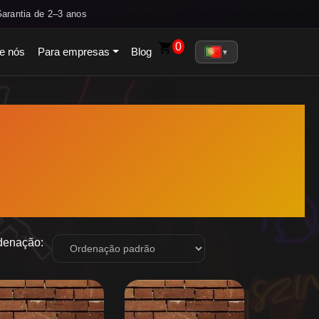
arantia de 2–3 anos
0
e nós
Para empresas
Blog
▼
denação: