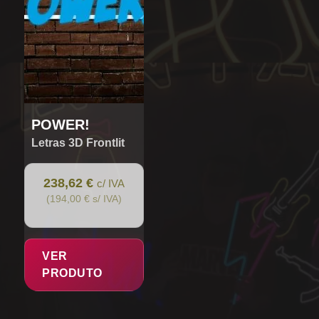
POWER!
Letras 3D Frontlit
238,62 €
c/ IVA
(194,00 € s/ IVA)
VER
PRODUTO