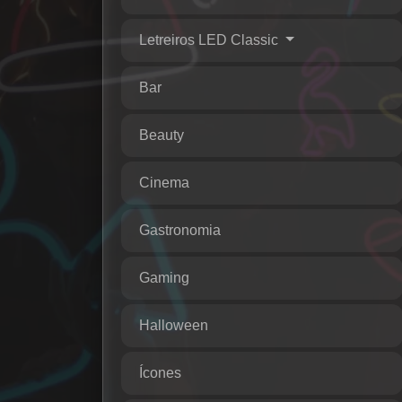
Letreiros LED Classic
Bar
Beauty
Cinema
Gastronomia
Gaming
Halloween
Ícones