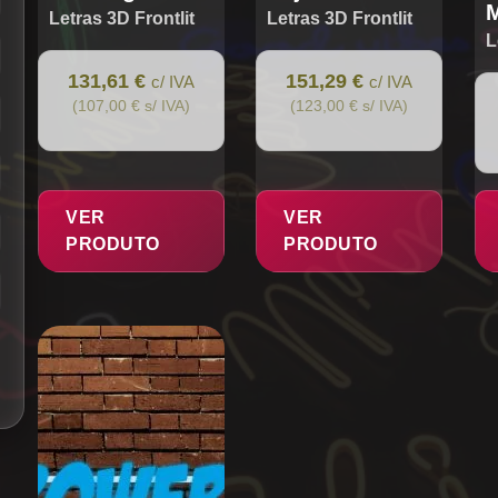
Letras 3D Frontlit
Letras 3D Frontlit
L
131,61 €
151,29 €
c/ IVA
c/ IVA
(107,00 € s/ IVA)
(123,00 € s/ IVA)
VER
VER
PRODUTO
PRODUTO