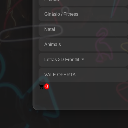
Ginásio / Fitness
Natal
Animais
Letras 3D Frontlit
VALE OFERTA
0