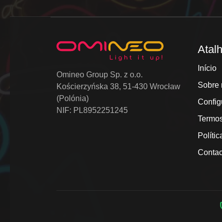
Atal
Início
Omineo Group Sp. z o.o.
Sobre 
Kościerzyńska 38, 51-430 Wrocław
(Polónia)
Config
NIF: PL8952251245
Termos
Políti
Contac