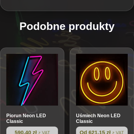
Podobne produkty
Piorun
Neon LED
Uśmiech
Neon LED
Classic
Classic
590,40 zł
Od 621,15 zł
z VAT
z VAT