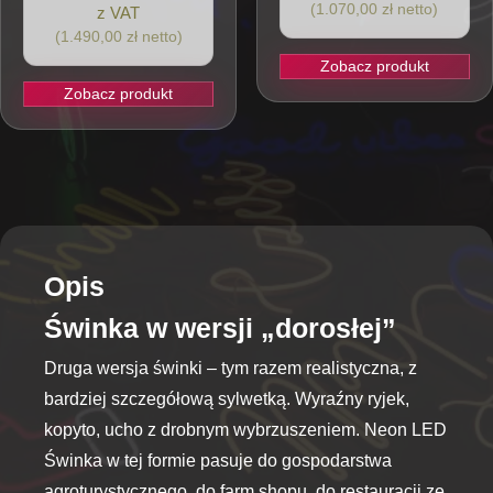
(1.070,00 zł netto)
z VAT
(1.490,00 zł netto)
Zobacz produkt
Zobacz produkt
Ten
produkt
ma
wiele
wariantów.
Opcje
można
Opis
wybrać
Świnka w wersji „dorosłej”
na
stronie
Druga wersja świnki – tym razem realistyczna, z
produktu
bardziej szczegółową sylwetką. Wyraźny ryjek,
kopyto, ucho z drobnym wybrzuszeniem. Neon LED
Świnka w tej formie pasuje do gospodarstwa
agroturystycznego, do farm shopu, do restauracji ze