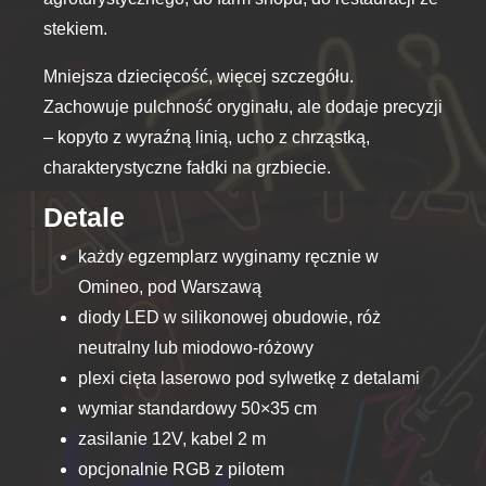
stekiem.
Mniejsza dziecięcość, więcej szczegółu.
Zachowuje pulchność oryginału, ale dodaje precyzji
– kopyto z wyraźną linią, ucho z chrząstką,
charakterystyczne fałdki na grzbiecie.
Detale
każdy egzemplarz wyginamy ręcznie w
Omineo, pod Warszawą
diody LED w silikonowej obudowie, róż
neutralny lub miodowo-różowy
plexi cięta laserowo pod sylwetkę z detalami
wymiar standardowy 50×35 cm
zasilanie 12V, kabel 2 m
opcjonalnie RGB z pilotem