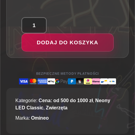
ilość
Świnka
DODAJ DO KOSZYKA
-
Neon
LED
Classic
BEZPIECZNE METODY PŁATNOŚCI
Kategorie:
Cena: od 500 do 1000 zł
,
Neony
LED Classic
,
Zwierzęta
Marka:
Omineo