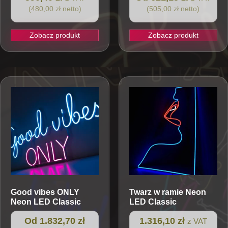
(480,00 zł netto)
(505,00 zł netto)
Zobacz produkt
Zobacz produkt
Ten
produkt
ma
wiele
wariantów.
Opcje
można
wybrać
na
stronie
produktu
Good vibes ONLY
Twarz w ramie
Neon
Neon LED Classic
LED Classic
Od 1.832,70 zł
1.316,10 zł
z VAT