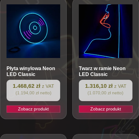
Płyta winylowa
Neon
Twarz w ramie
Neon
LED Classic
LED Classic
1.468,62 zł
1.316,10 zł
z VAT
z VAT
(1.194,00 zł netto)
(1.070,00 zł netto)
Zobacz produkt
Zobacz produkt