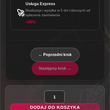
Usługa Express
Realizacja i wysyłka w 5 dni roboczych od
🚀
opłacenia zamówienia
+20%
← Poprzedni krok
Następny krok →
ilość
Joker
DODAJ DO KOSZYKA