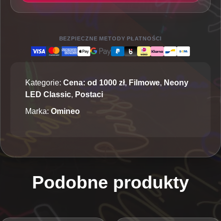
-
Neon
LED
Classic
BEZPIECZNE METODY PŁATNOŚCI
Kategorie:
Cena: od 1000 zł
,
Filmowe
,
Neony
LED Classic
,
Postaci
Marka:
Omineo
Podobne produkty