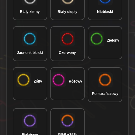
Biały zimny
Biały ciepły
Niebieski
Zielony
Jasnoniebieski
Czerwony
Żółty
Różowy
Pomarańczowy
Fioletowy
RGB +25%