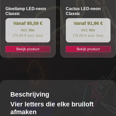
de
Gloeilamp
LED-neon
Cactus
LED-neon
productpagina
Classic
Classic
Vanaf 95,59 €
Vanaf 91,96 €
incl. btw
incl. btw
(79,00 € excl. btw)
(76,00 € excl. btw)
Bekijk product
Bekijk product
Dit
Dit
product
product
heeft
heeft
meerdere
meerdere
variaties.
variaties.
Deze
Deze
optie
optie
Beschrijving
kan
kan
Vier letters die elke bruiloft
gekozen
gekozen
afmaken
worden
worden