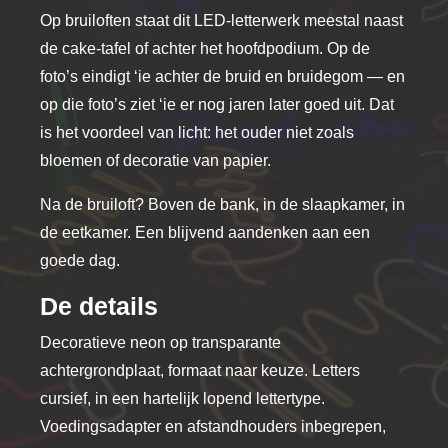
op
op
Op bruiloften staat dit LED-letterwerk meestal naast
de
de
de cake-tafel of achter het hoofdpodium. Op de
productpagina
productpagina
foto’s eindigt ‘ie achter de bruid en bruidegom — en
op die foto’s ziet ‘ie er nog jaren later goed uit. Dat
is het voordeel van licht: het ouder niet zoals
bloemen of decoratie van papier.
Na de bruiloft? Boven de bank, in de slaapkamer, in
de eetkamer. Een blijvend aandenken aan een
goede dag.
De details
Decoratieve neon op transparante
achtergrondplaat, formaat naar keuze. Letters
cursief, in een hartelijk lopend lettertype.
Voedingsadapter en afstandhouders inbegrepen,