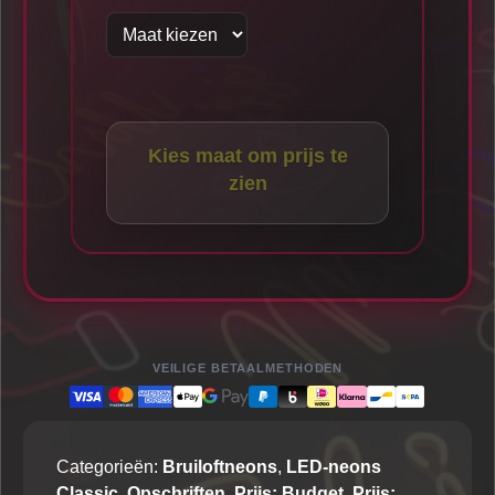
Kies maat om prijs te
zien
VEILIGE BETAALMETHODEN
Categorieën:
Bruiloftneons
,
LED-neons
Classic
,
Opschriften
,
Prijs: Budget
,
Prijs: