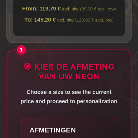
From: 119,79 €
incl. btw
(99,00 € excl. btw)
To: 145,20 €
incl. btw
(120,00 € excl. btw)
🎯 KIES DE AFMETING
VAN UW NEON
Choose a size to see the current
price and proceed to personalization
AFMETINGEN