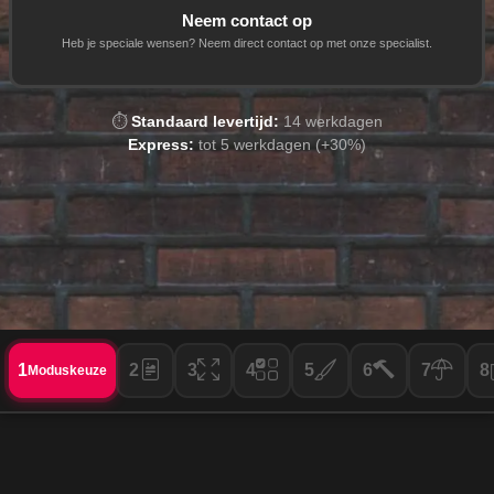
Neem contact op
Heb je speciale wensen? Neem direct contact op met onze specialist.
⏱️
Standaard levertijd:
14
werkdagen
Express:
tot 5
werkdagen (
+30%
)
1
2
3
4
5
6
7
8
Moduskeuze