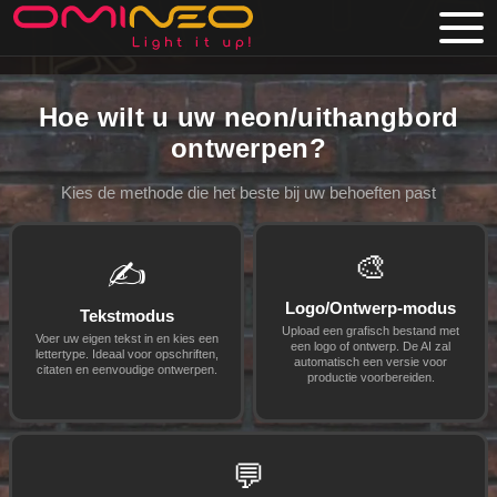
Skip to main content
Hoe wilt u uw neon/uithangbord
ontwerpen?
Kies de methode die het beste bij uw behoeften past
🎨
✍️
Logo/Ontwerp-modus
Tekstmodus
Upload een grafisch bestand met
Voer uw eigen tekst in en kies een
een logo of ontwerp. De AI zal
lettertype. Ideaal voor opschriften,
automatisch een versie voor
citaten en eenvoudige ontwerpen.
productie voorbereiden.
💬