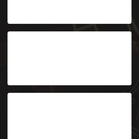
Vanaf 799 € excl. BTW
Dealerzuil
Vrijstaande zuil 3-6 m hoog. Logo + dealernaam.
Geschikt voor langs hoofdwegen.
Vanaf 2.999 € excl. BTW
Lichtbak showroom
Verlichte naam dealer + logo. Bijv. 300×100 cm
boven hoofdingang.
Vanaf 999 € excl. BTW