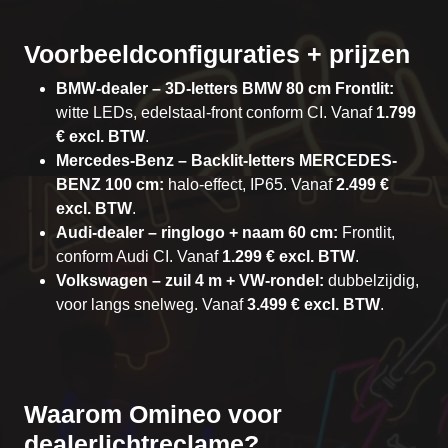
Voorbeeldconfiguraties + prijzen
BMW-dealer – 3D-letters BMW 80 cm Frontlit:
witte LEDs, edelstaal-front conform CI. Vanaf
1.799
€ excl. BTW
.
Mercedes-Benz – Backlit-letters MERCEDES-
BENZ 100 cm:
halo-effect, IP65. Vanaf
2.499 €
excl. BTW
.
Audi-dealer – ringlogo + naam 60 cm:
Frontlit,
conform Audi CI. Vanaf
1.299 € excl. BTW
.
Volkswagen – zuil 4 m + VW-rondel:
dubbelzijdig,
voor langs snelweg. Vanaf
3.499 € excl. BTW
.
Waarom Omineo voor
dealerlichtreclame?