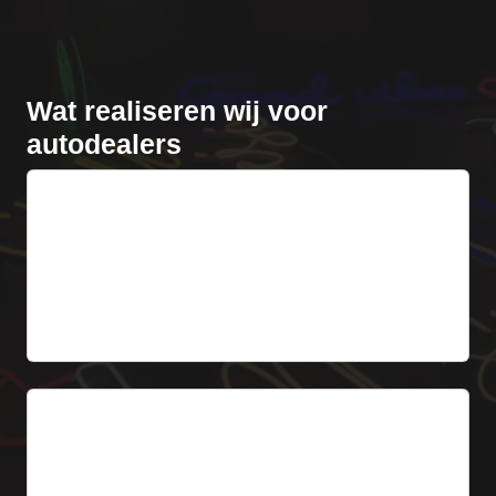
Wat realiseren wij voor
autodealers
3D-letters merknaam
Frontlit of Backlit, conform CI. Letterhoogte 30-150
cm. Edelstaal/acrylaat conform specificatie.
Vanaf 999 € excl. BTW
Logo automerk
Embleem (rond, ovaal, ster) op gevel of zuil.
Acrylaat met LED. Diameter 60-200 cm.