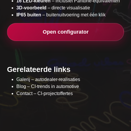
16 LED-kleuren
– inclusief Pantone-equivalenten
3D-voorbeeld
– directe visualisatie
IP65 buiten
– buitenuitvoering met één klik
Open configurator
Gerelateerde links
Galerij – autodealer-realisaties
Blog – CI-trends in automotive
Contact – CI-projectoffertes