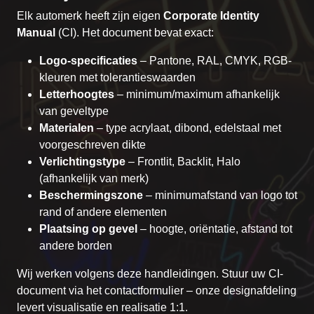
Elk automerk heeft zijn eigen
Corporate Identity
Manual
(CI). Het document bevat exact:
Logo-specificaties
– Pantone, RAL, CMYK, RGB-
kleuren met tolerantieswaarden
Letterhoogtes
– minimum/maximum afhankelijk
van geveltype
Materialen
– type acrylaat, dibond, edelstaal met
voorgeschreven dikte
Verlichtingstype
– Frontlit, Backlit, Halo
(afhankelijk van merk)
Beschermingszone
– minimumafstand van logo tot
rand of andere elementen
Plaatsing op gevel
– hoogte, oriëntatie, afstand tot
andere borden
Wij werken volgens deze handleidingen. Stuur uw CI-
document via het
contactformulier
– onze designafdeling
levert visualisatie en realisatie 1:1.