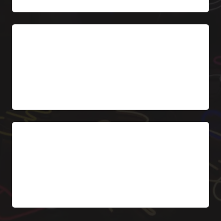
Modelvermelding
Verlichte tekst NIEUWE WAGENS, OCCASIONS,
SERVICE – per afdeling van dealership.
Vanaf 299 € excl. BTW
Bewegwijzering parkeerplaats
Borden voor klanten – TESTRIT, AFLEVERING,
RECEPTIE. LED met richting.
Vanaf 199 € excl. BTW per stuk