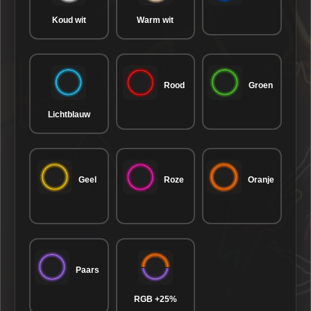
Koud wit
Warm wit
Rood
Groen
Lichtblauw
Geel
Roze
Oranje
Paars
RGB +25%