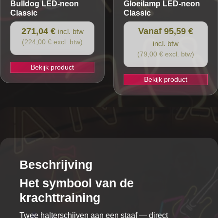
Bulldog
LED-neon
Gloeilamp
LED-neon
productpagina
Classic
Classic
271,04 €
Vanaf 95,59 €
incl. btw
(224,00 € excl. btw)
incl. btw
(79,00 € excl. btw)
Bekijk product
Bekijk product
Dit
product
heeft
meerdere
variaties.
Deze
optie
Beschrijving
kan
Het symbool van de
gekozen
krachttraining
worden
op
Twee halterschijven aan een staaf — direct