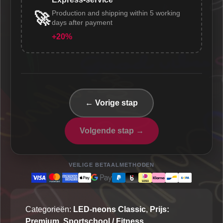
Production and shipping within 5 working
🚀
days after payment
+20%
← Vorige stap
Volgende stap →
VEILIGE BETAALMETHODEN
Categorieën:
LED-neons Classic
,
Prijs:
Premium
,
Sportschool / Fitness