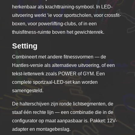
de
herkenbaar als krachttraining-symbool. In LED-
productpagina
uitvoering werkt ‘ie voor sportscholen, voor crossfit-
boxen, voor powerlifting-clubs, of in een
thuisfitness-ruimte boven het gewichtenrek.
Setting
Combineert met andere fitnessvormen — de
Hantles-versie als alternatieve uitvoering, of een
tekst-letterwerk zoals POWER of GYM. Een
complete sportzaal-LED-set kan worden
samengesteld.
De halterschijven zijn ronde lichtsegmenten, de
staaf één rechte lijn — een combinatie die in de
configurator op maat aanpasbaar is. Pakket: 12V-
adapter en montagebeslag.