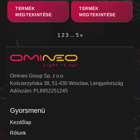
TERMÉK
TERMÉK
MEGTEKINTÉSE
MEGTEKINTÉSE
1
2
3
…
5
»
Omineo Group Sp. z o.o.
Kościerzyńska 38, 51-430 Wrocław, Lengyelország
Adószám: PL8952251245
Gyorsmenü
Kezdőlap
Rólunk