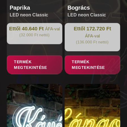
Paprika
Bogrács
LED neon Classic
LED neon Classic
Ettől 40.640 Ft
Ettől 172.720 Ft
ÁFA-val
(32.000 Ft nettó)
ÁFA-val
(136.000 Ft nettó)
TERMÉK
TERMÉK
MEGTEKINTÉSE
MEGTEKINTÉSE
Ennek
Ennek
a
a
terméknek
terméknek
több
több
variációja
variációja
van.
van.