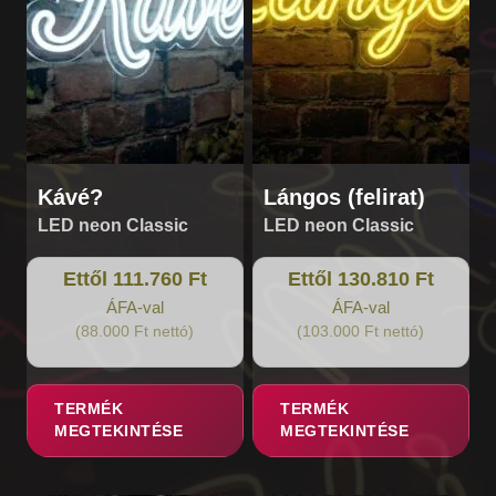
A
A
változatok
változatok
a
a
termékoldalon
termékoldalon
választhatók
választhatók
ki
ki
Kávé?
Lángos (felirat)
LED neon Classic
LED neon Classic
Ettől 111.760 Ft
Ettől 130.810 Ft
ÁFA-val
ÁFA-val
(88.000 Ft nettó)
(103.000 Ft nettó)
TERMÉK
TERMÉK
MEGTEKINTÉSE
MEGTEKINTÉSE