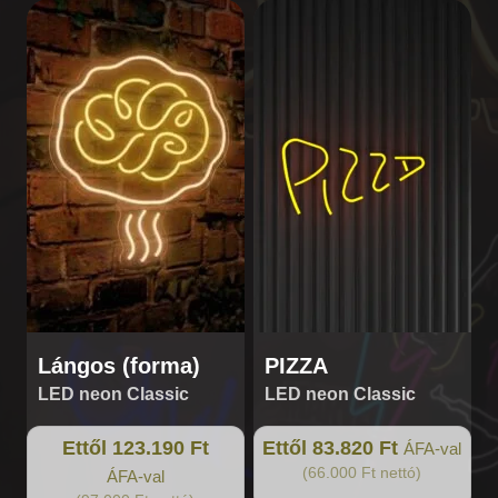
Ennek
Ennek
a
a
terméknek
terméknek
több
több
variációja
variációja
van.
van.
A
A
változatok
változatok
a
a
termékoldalon
termékoldalon
választhatók
választhatók
ki
ki
Lángos (forma)
PIZZA
LED neon Classic
LED neon Classic
Ettől 123.190 Ft
Ettől 83.820 Ft
ÁFA-val
(66.000 Ft nettó)
ÁFA-val