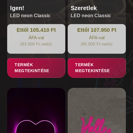
Igen!
Szeretlek
LED neon Classic
LED neon Classic
Ettől 105.410 Ft
Ettől 107.950 Ft
ÁFA-val
ÁFA-val
(83.000 Ft nettó)
(85.000 Ft nettó)
TERMÉK
TERMÉK
MEGTEKINTÉSE
MEGTEKINTÉSE
Ennek
Ennek
a
a
terméknek
terméknek
több
több
variációja
variációja
van.
van.