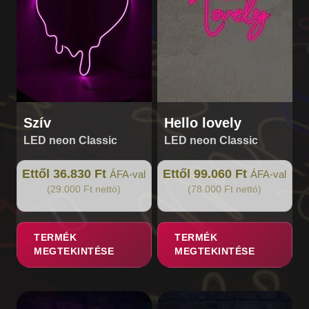
A
A
változatok
változatok
a
a
termékoldalon
termékoldalon
választhatók
választhatók
ki
ki
Szív
Hello lovely
LED neon Classic
LED neon Classic
Ettől 36.830 Ft
Ettől 99.060 Ft
ÁFA-val
ÁFA-val
(29.000 Ft nettó)
(78.000 Ft nettó)
TERMÉK
TERMÉK
MEGTEKINTÉSE
MEGTEKINTÉSE
Ennek
Ennek