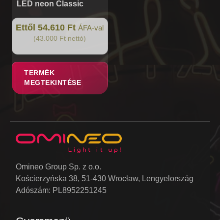
LED neon Classic
Ettől 54.610 Ft
ÁFA-val
(43.000 Ft nettó)
TERMÉK
MEGTEKINTÉSE
Omineo Group Sp. z o.o.
Kościerzyńska 38, 51-430 Wrocław, Lengyelország
Adószám: PL8952251245