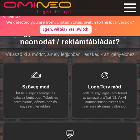
Skip to main content
🇺🇸
Észleltük, hogy United States területéről érkezett. Váltson a helyi
verzióra?
We detected you are from: United States. Switch to the local version?
Igen, váltás / Yes, switch
×
Hogyan szeretnéd elkészíteni a
neonodat / reklámtábládat?
Válaszd ki a módot, amely legjobban illeszkedik az igényeidhez
✍️
🎨
Szöveg mód
Logó/Terv mód
Írd be a saját szöveget és
Tölts fel egy logót vagy tervet
válassz betűtípust. Tökéletes
tartalmazó grafikai fájlt. Az AI
feliratokhoz, idézetekhez és
automatikusan elkészíti a
egyszerű tervekhez.
gyártásra alkalmas változatot.
💬