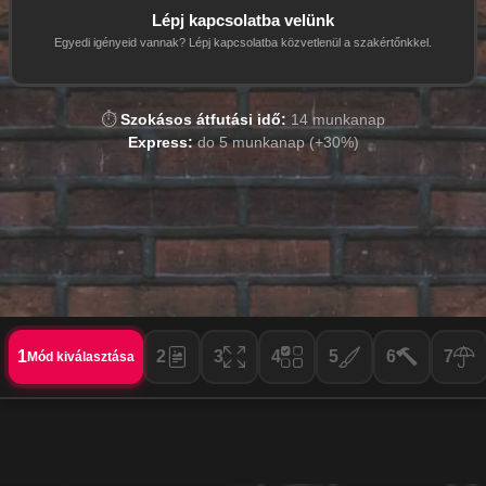
Lépj kapcsolatba velünk
Egyedi igényeid vannak? Lépj kapcsolatba közvetlenül a szakértőnkkel.
⏱️
Szokásos átfutási idő:
14
munkanap
Express:
do 5
munkanap (
+30%
)
1
2
3
4
5
6
7
Mód kiválasztása