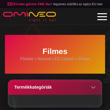
🇪🇺 EU-ban gyártva 1995 óta
✓ Ingyenes szállítás az egész EU-ban
Skip to main content
Filmes
Főoldal
»
Neonok LED Classic
»
Filmes
Termékkategóriák