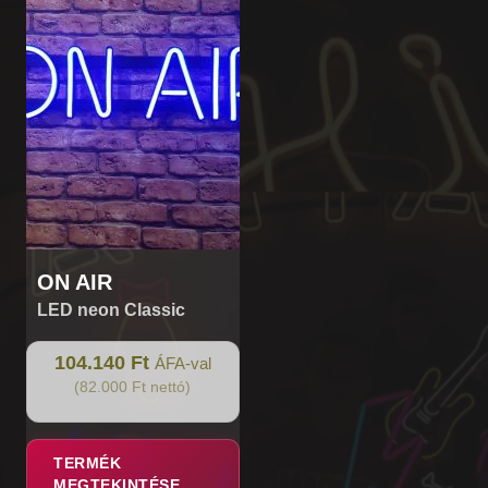
ON AIR
LED neon Classic
104.140 Ft
ÁFA-val
(82.000 Ft nettó)
TERMÉK
MEGTEKINTÉSE