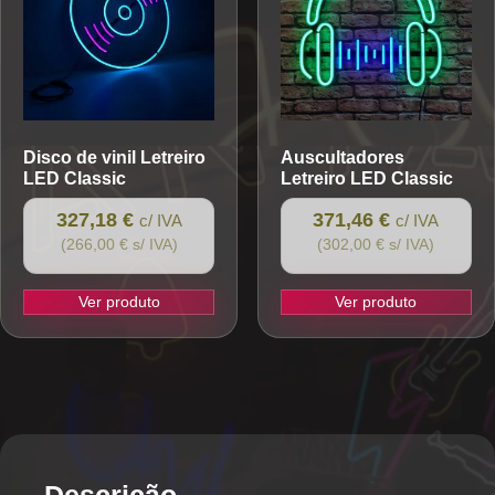
options
options
may
may
be
be
chosen
chosen
on
on
the
the
Disco de vinil
Letreiro
Auscultadores
product
product
LED Classic
Letreiro LED Classic
page
page
327,18 €
371,46 €
c/ IVA
c/ IVA
(266,00 € s/ IVA)
(302,00 € s/ IVA)
Ver produto
Ver produto