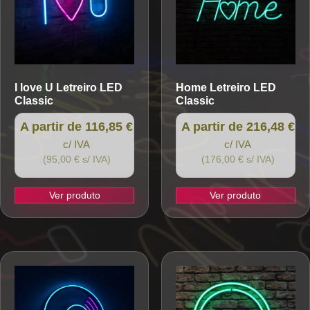
I love U
Letreiro LED
Home
Letreiro LED
Classic
Classic
A partir de 116,85 €
A partir de 216,48 €
c/ IVA
c/ IVA
(95,00 € s/ IVA)
(176,00 € s/ IVA)
Ver produto
Ver produto
This
This
product
product
has
has
multiple
multiple
variants.
variants.
The
The