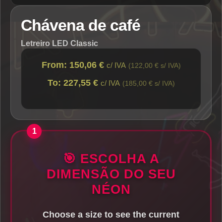
Chávena de café
Letreiro LED Classic
From: 150,06 €
c/ IVA
(122,00 € s/ IVA)
To: 227,55 €
c/ IVA
(185,00 € s/ IVA)
🎯 ESCOLHA A
DIMENSÃO DO SEU
NÉON
Choose a size to see the current