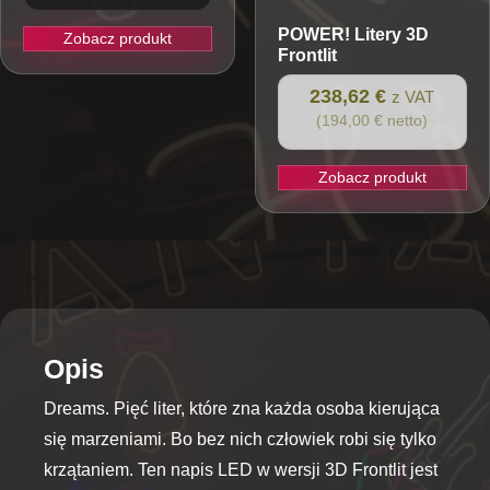
POWER!
Litery 3D
Zobacz produkt
Frontlit
238,62 €
z VAT
(194,00 € netto)
Zobacz produkt
Opis
Dreams. Pięć liter, które zna każda osoba kierująca
się marzeniami. Bo bez nich człowiek robi się tylko
krzątaniem. Ten napis LED w wersji 3D Frontlit jest