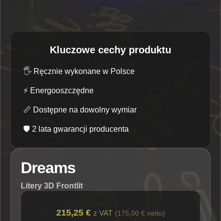
Kluczowe cechy produktu
🖐️
Ręcznie wykonane w Polsce
⚡
Energooszczędne
📏
Dostępne na dowolny wymiar
🛡️
2 lata gwarancji producenta
Dreams
Litery 3D Frontlit
215,25 €
z VAT
(175,00 € netto)