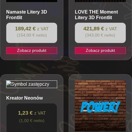
Namaste
Litery 3D
LOVE THE Moment
Frontlit
Litery 3D Frontlit
189,42 €
421,89 €
z VAT
z VAT
(154,00 € netto)
(343,00 € netto)
Zobacz produkt
Zobacz produkt
Kreator Neonów
1,23 €
z VAT
(1,00 € netto)