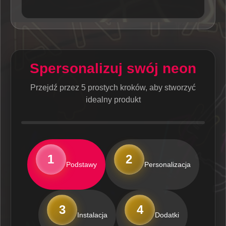
Spersonalizuj swój neon
Przejdź przez 5 prostych kroków, aby stworzyć
idealny produkt
1
2
Podstawy
Personalizacja
3
4
Instalacja
Dodatki