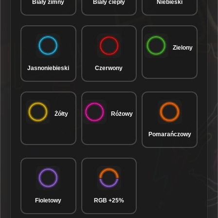
Biały zimny
Biały ciepły
Niebieski
Zielony
Jasnoniebieski
Czerwony
Żółty
Różowy
Pomarańczowy
Fioletowy
RGB +25%